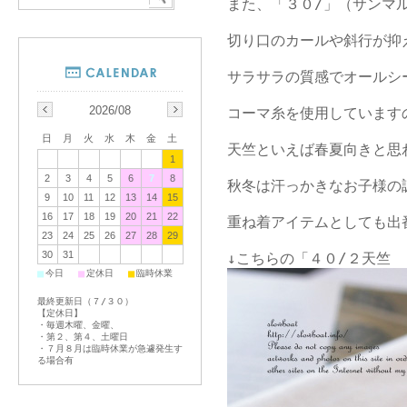
また、「３０/」（サンマ
切り口のカールや斜行が抑
サラサラの質感でオールシ
2026/08
コーマ糸を使用しています
日
月
火
水
木
金
土
天竺といえば春夏向きと思わ
1
2
3
4
5
6
7
8
秋冬は汗っかきなお子様の
9
10
11
12
13
14
15
16
17
18
19
20
21
22
重ね着アイテムとしても出
23
24
25
26
27
28
29
30
31
■
■
■
今日
定休日
臨時休業
最終更新日（７/３０）
【定休日】
・毎週木曜、金曜、
・第２、第４、土曜日
・７月８月は臨時休業が急遽発生す
る場合有