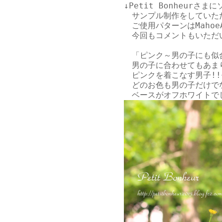
↓
Petit Bonheurさま
に
　サンプル制作をしていただ
　ご使用パターンは
Maho
　今回もコメントもいただい
　「ピンク～男の子にも似
　男の子に合わせてもあまり
　ピンクを着こなす男子!!
　どのお色も男の子だけで