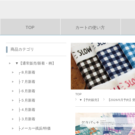
TOP
カートの使い方
商品カテゴリ
▼【通常販売/新着・柄】
┌８月新着
├７月新着
├６月新着
TOP
▼【予約販売】
【2026/5月予約】
├５月新着
├４月新着
├３月新着
├メーカー残反/特価