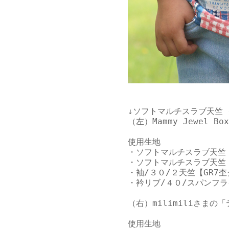
↓ソフトマルチスラブ天竺
（左）Mammy Jewel B
使用生地

・
ソフトマルチスラブ天竺
・ソフトマルチスラブ天竺 
・袖/
３０/２天竺【GR7
・衿リブ/
４０/スパンフ
（右）milimiliさまの
「
使用生地
