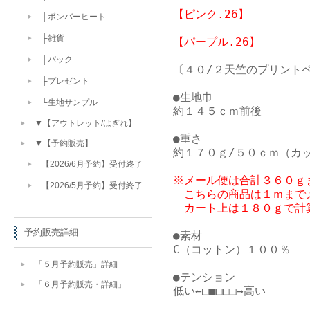
【ピンク.26】

├ボンバーヒート
├雑貨
【パープル.26】
├パック
〔４０/２天竺のプリントベ
├プレゼント
●生地巾

└生地サンプル
約１４５ｃｍ前後

▼【アウトレット/はぎれ】
●重さ

▼【予約販売】
【2026/6月予約】受付終了
※メール便は合計３６０ｇ
【2026/5月予約】受付終了
　こちらの商品は１ｍまで
　カート上は１８０ｇで計
予約販売詳細
●素材

C（コットン）１００％

「５月予約販売」詳細
●テンション

「６月予約販売・詳細」
低い←□■□□□→高い
