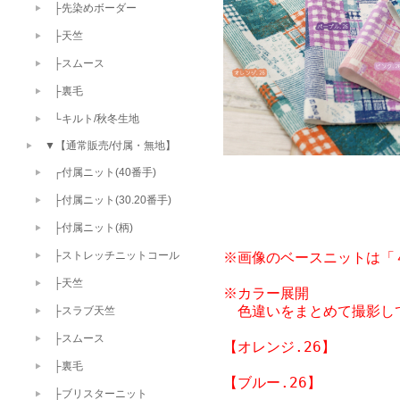
├先染めボーダー
├天竺
├スムース
├裏毛
└キルト/秋冬生地
▼【通常販売/付属・無地】
┌付属ニット(40番手)
├付属ニット(30.20番手)
├付属ニット(柄)
※画像のベースニットは「４
├ストレッチニットコール
├天竺
※カラー展開

　色違いをまとめて撮影し
├スラブ天竺
├スムース
【オレンジ.26】

├裏毛
【ブルー.26】

├ブリスターニット