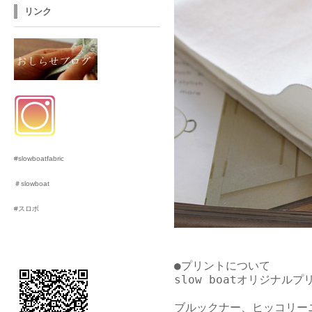
リンク
#slowboatfabric
＃slowboat
#スロボ
●プリントについて

slow boatオリジナル
ブルックナー、ヒッコリーニ