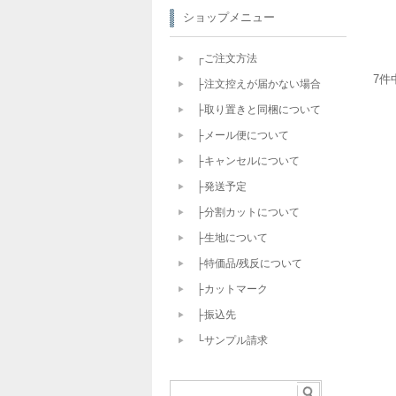
ショップメニュー
┌ご注文方法
7件
├注文控えが届かない場合
├取り置きと同梱について
├メール便について
├キャンセルについて
├発送予定
├分割カットについて
├生地について
├特価品/残反について
├カットマーク
├振込先
└サンプル請求