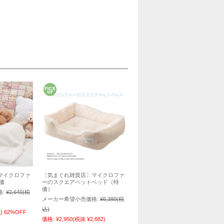
マイクロファ
〔気まぐれ雑貨店〕マイクロファ
価
ーのスクエアペットベッド（特
価）
:
¥2,640
(税
メーカー希望小売価格:
¥6,380
(税
込)
)
62%OFF
価格:
¥2,950
(税抜 ¥2,682)