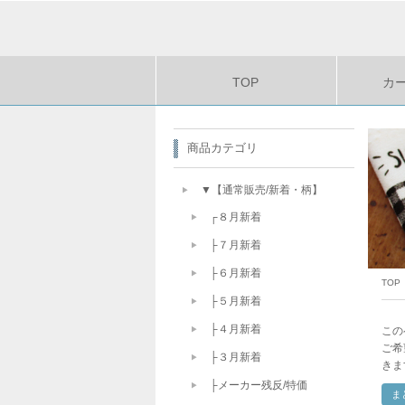
TOP
カ
商品カテゴリ
▼【通常販売/新着・柄】
┌８月新着
├７月新着
├６月新着
TOP
├５月新着
├４月新着
この
ご希
├３月新着
きま
├メーカー残反/特価