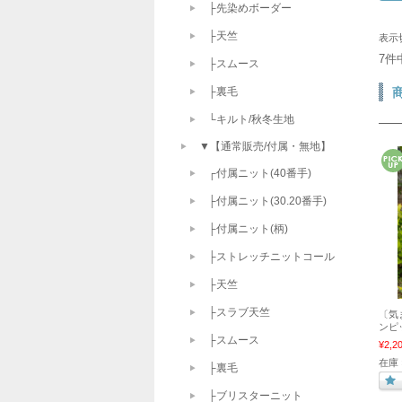
├先染めボーダー
├天竺
表示
7件
├スムース
├裏毛
└キルト/秋冬生地
▼【通常販売/付属・無地】
┌付属ニット(40番手)
├付属ニット(30.20番手)
├付属ニット(柄)
├ストレッチニットコール
├天竺
├スラブ天竺
〔気
ンピ
├スムース
¥2,2
在庫 
├裏毛
├ブリスターニット