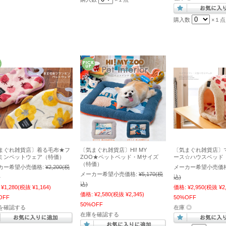
購入数
×１点
まぐれ雑貨店〕着る毛布★フ
〔気まぐれ雑貨店〕HI! MY
〔気まぐれ雑貨店〕
ミンペットウェア（特価）
ZOO★ペットベッド・Mサイズ
ース☆ハウスベッド
（特価）
カー希望小売価格:
¥2,200
(税
メーカー希望小売価格
メーカー希望小売価格:
¥5,170
(税
～
込)
込)
¥1,280
(税抜 ¥1,164)
価格:
¥2,950
(税抜 ¥2,
価格:
¥2,580
(税抜 ¥2,345)
OFF
50%OFF
50%OFF
を確認する
在庫 ◎
在庫を確認する