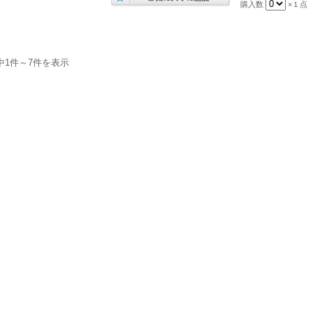
購入数
×１点
中1件～7件を表示