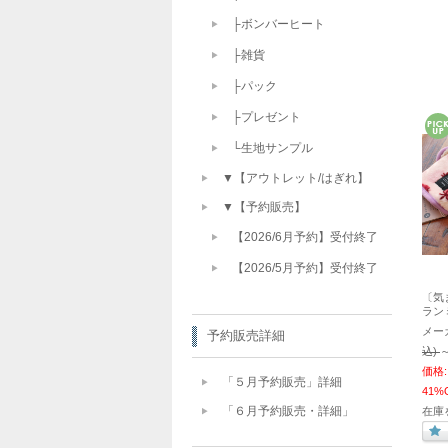
├ボンバーヒート
├雑貨
├パック
├プレゼント
└生地サンプル
▼【アウトレット/はぎれ】
▼【予約販売】
【2026/6月予約】受付終了
【2026/5月予約】受付終了
〔気
ラン
メー
予約販売詳細
込)
価格:
「５月予約販売」詳細
41%
「６月予約販売・詳細」
在庫