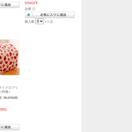
53%OFF
在庫 ◎
購入数
×１点
マイクロフリ
（特価）
:
¥5,940
(税
682)