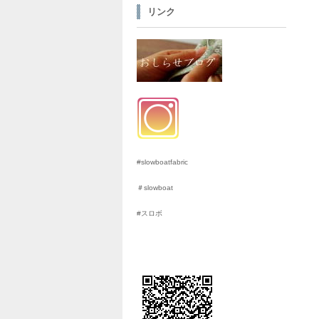
リンク
#slowboatfabric
＃slowboat
#スロボ