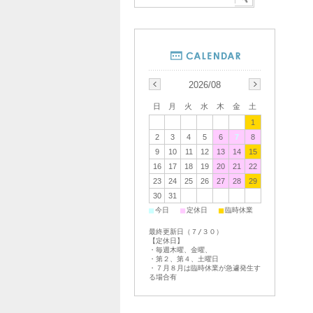
2026/08
日
月
火
水
木
金
土
1
2
3
4
5
6
7
8
9
10
11
12
13
14
15
16
17
18
19
20
21
22
23
24
25
26
27
28
29
30
31
■
■
■
今日
定休日
臨時休業
最終更新日（７/３０）
【定休日】
・毎週木曜、金曜、
・第２、第４、土曜日
・７月８月は臨時休業が急遽発生す
る場合有