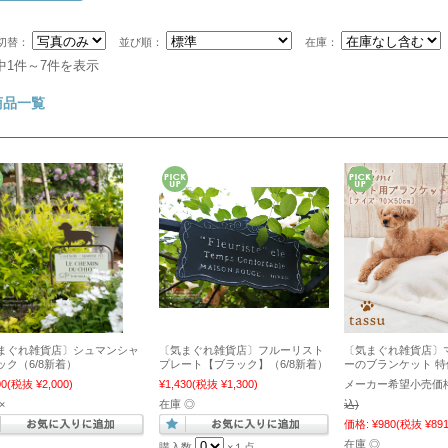
切替：
並び順：
在庫：
中1件～7件を表示
商品一覧
まぐれ雑貨店〕シュマンシャ
〔気まぐれ雑貨店〕フルーリスト
〔気まぐれ雑貨店〕
ック（6/8新着）
プレート【ブラック】（6/8新着）
ーのブランケット 特
00
(税抜 ¥2,000)
¥1,430
(税抜 ¥1,300)
メーカー希望小売価格
×
在庫 ◎
込)
価格:
¥980
(税抜 ¥891
在庫 ◎
購入数
×１点