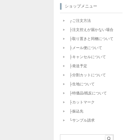
ショップメニュー
┌ご注文方法
├注文控えが届かない場合
├取り置きと同梱について
├メール便について
├キャンセルについて
├発送予定
├分割カットについて
├生地について
├特価品/残反について
├カットマーク
├振込先
└サンプル請求