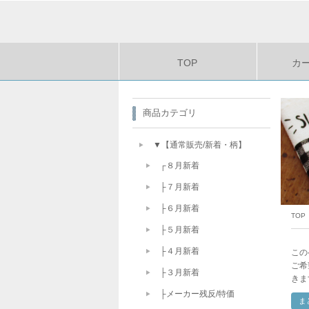
TOP
カ
商品カテゴリ
▼【通常販売/新着・柄】
┌８月新着
├７月新着
├６月新着
TOP
├５月新着
├４月新着
この
ご希
├３月新着
きま
├メーカー残反/特価