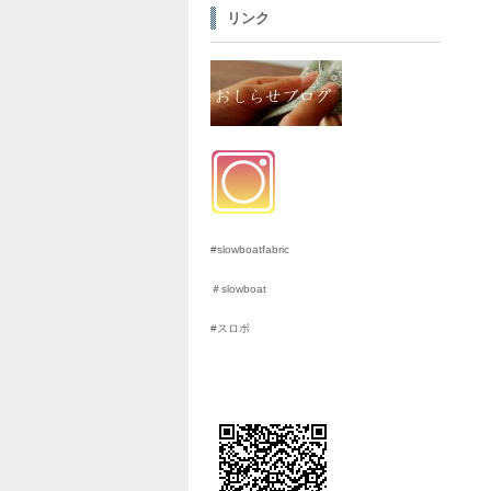
リンク
#slowboatfabric
＃slowboat
#スロボ