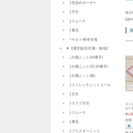
├先染めボーダー
├天竺
表示
5件
├スムース
├裏毛
└キルト/秋冬生地
▼【通常販売/付属・無地】
┌付属ニット(40番手)
├付属ニット(30.20番手)
├付属ニット(柄)
├ストレッチニットコール
├天竺
├スラブ天竺
スト
がー
├スムース
¥1,1
在庫
├裏毛
├ブリスターニット
購入