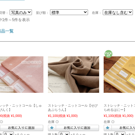
切替：
並び順：
在庫：
中1件～5件を表示
商品一覧
レッチ・ニットコール【しゅ
ストレッチ・ニットコール【せぴ
ストレッチ・ニット
ぴんく】
あぶらうん】
らめるはにー】
00
(税抜 ¥1,000)
¥1,100
(税抜 ¥1,000)
¥1,100
(税抜 ¥1,000)
 ◎
在庫 ◎
在庫 ◎
数
×５０ｃｍ
購入数
×５０ｃｍ
購入数
×５０