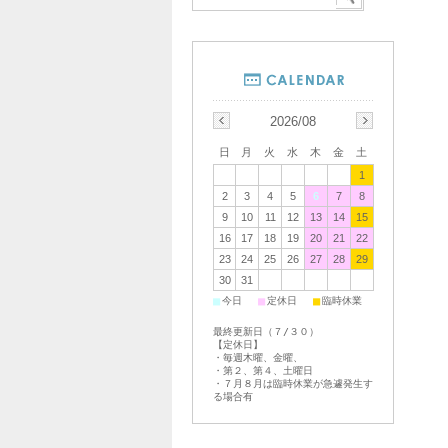
2026/08
日
月
火
水
木
金
土
1
2
3
4
5
6
7
8
9
10
11
12
13
14
15
16
17
18
19
20
21
22
23
24
25
26
27
28
29
30
31
■
■
■
今日
定休日
臨時休業
最終更新日（７/３０）
【定休日】
・毎週木曜、金曜、
・第２、第４、土曜日
・７月８月は臨時休業が急遽発生す
る場合有