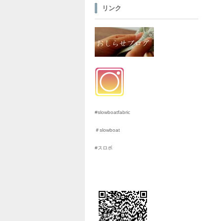
リンク
#slowboatfabric
＃slowboat
#スロボ