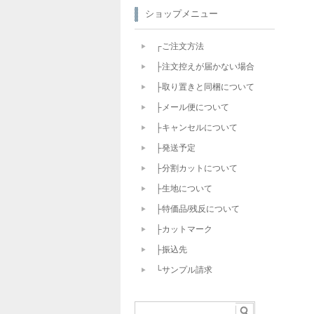
ショップメニュー
┌ご注文方法
├注文控えが届かない場合
├取り置きと同梱について
├メール便について
├キャンセルについて
├発送予定
├分割カットについて
├生地について
├特価品/残反について
├カットマーク
├振込先
└サンプル請求