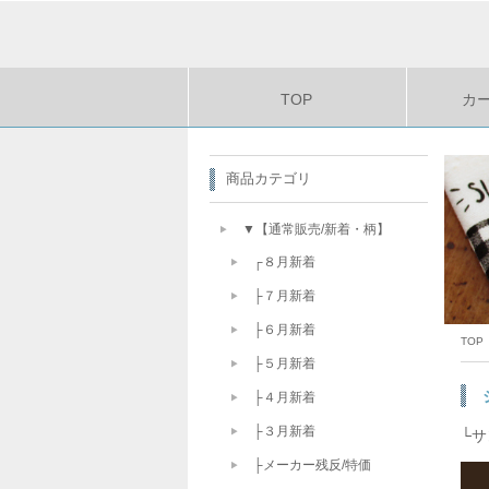
TOP
カ
商品カテゴリ
▼【通常販売/新着・柄】
┌８月新着
├７月新着
├６月新着
TOP
├５月新着
├４月新着
├３月新着
└
├メーカー残反/特価