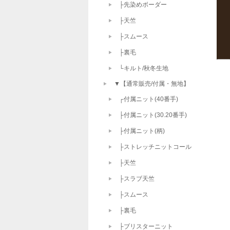
├先染めボーダー
├天竺
├スムース
├裏毛
└キルト/秋冬生地
▼【通常販売/付属・無地】
┌付属ニット(40番手)
├付属ニット(30.20番手)
├付属ニット(柄)
├ストレッチニットコール
├天竺
├スラブ天竺
├スムース
├裏毛
├ブリスターニット