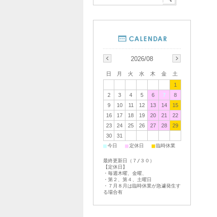
2026/08
日
月
火
水
木
金
土
1
2
3
4
5
6
7
8
9
10
11
12
13
14
15
16
17
18
19
20
21
22
23
24
25
26
27
28
29
30
31
■
■
■
今日
定休日
臨時休業
最終更新日（７/３０）
【定休日】
・毎週木曜、金曜、
・第２、第４、土曜日
・７月８月は臨時休業が急遽発生す
る場合有