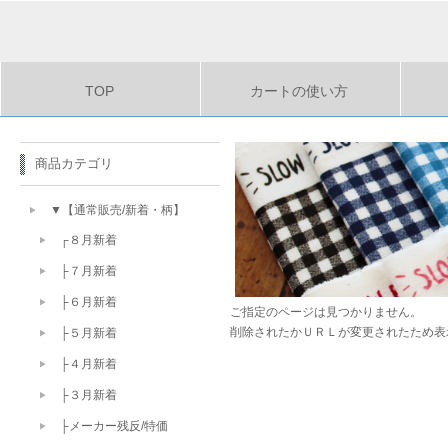
TOP
カートの使い方
商品カテゴリ
▼【通常販売/新着・柄】
┌８月新着
├７月新着
├６月新着
ご指定のページは見つかりません。
削除されたかＵＲＬが変更されたため表
├５月新着
├４月新着
├３月新着
├メーカー残反/特価