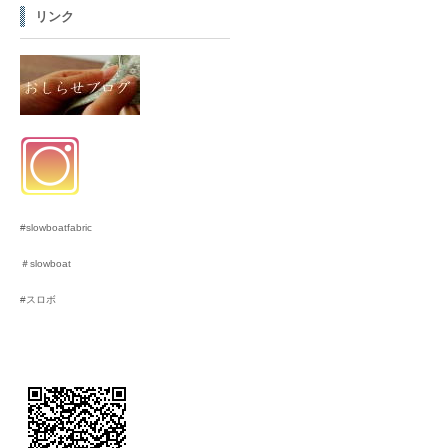
リンク
#slowboatfabric
＃slowboat
#スロボ