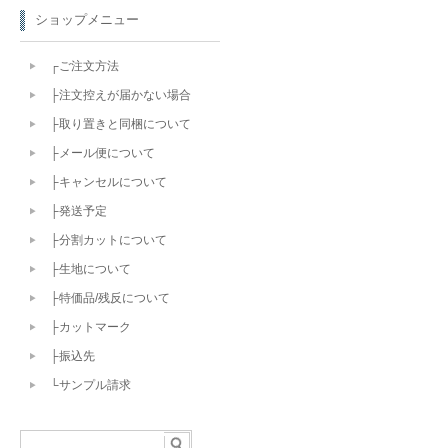
ショップメニュー
┌ご注文方法
├注文控えが届かない場合
├取り置きと同梱について
├メール便について
├キャンセルについて
├発送予定
├分割カットについて
├生地について
├特価品/残反について
├カットマーク
├振込先
└サンプル請求