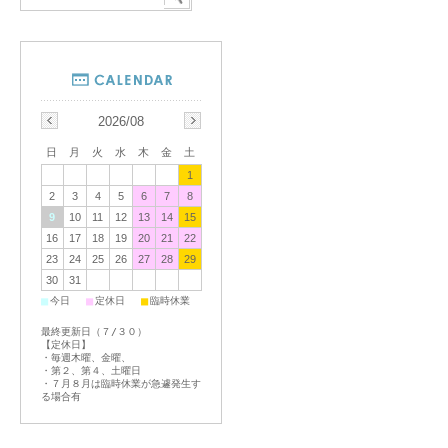
2026/08
日
月
火
水
木
金
土
1
2
3
4
5
6
7
8
9
10
11
12
13
14
15
16
17
18
19
20
21
22
23
24
25
26
27
28
29
30
31
■
■
■
今日
定休日
臨時休業
最終更新日（７/３０）
【定休日】
・毎週木曜、金曜、
・第２、第４、土曜日
・７月８月は臨時休業が急遽発生す
る場合有