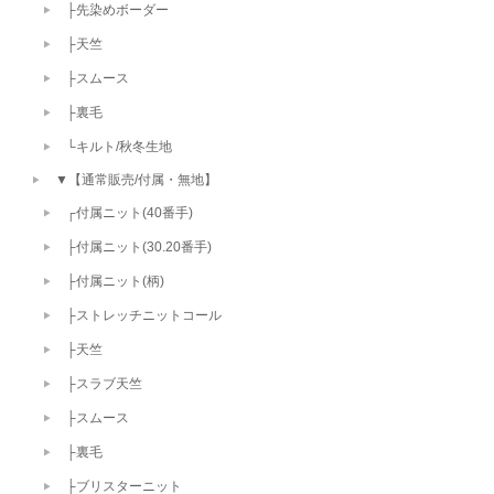
├先染めボーダー
├天竺
├スムース
├裏毛
└キルト/秋冬生地
▼【通常販売/付属・無地】
┌付属ニット(40番手)
├付属ニット(30.20番手)
├付属ニット(柄)
├ストレッチニットコール
├天竺
├スラブ天竺
├スムース
├裏毛
├ブリスターニット