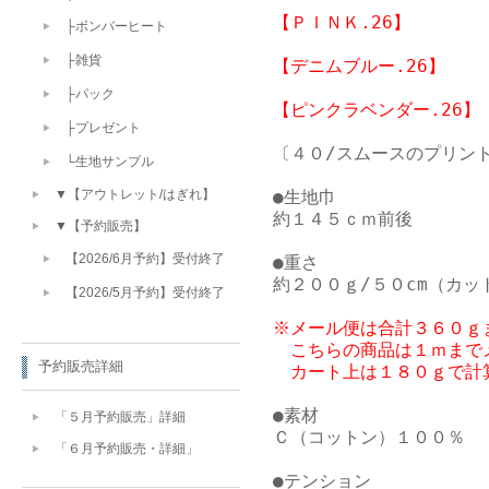
【ＰＩＮＫ.26】

├ボンバーヒート
├雑貨
【デニムブルー.26】

├パック
【ピンクラベンダー.26】
├プレゼント
〔４０/スムースのプリント
└生地サンプル
●生地巾

▼【アウトレット/はぎれ】
約１４５ｃｍ前後

▼【予約販売】
【2026/6月予約】受付終了
●重さ

【2026/5月予約】受付終了
※メール便は合計３６０ｇ
　こちらの商品は１ｍまで
予約販売詳細
　カート上は１８０ｇで計
●素材

「５月予約販売」詳細
Ｃ（コットン）１００％

「６月予約販売・詳細」
●テンション
