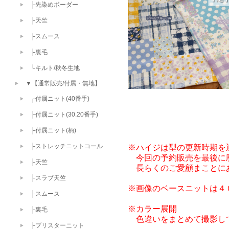
├先染めボーダー
├天竺
├スムース
├裏毛
└キルト/秋冬生地
▼【通常販売/付属・無地】
┌付属ニット(40番手)
├付属ニット(30.20番手)
├付属ニット(柄)
※ハイジは型の更新時期を迎
├ストレッチニットコール
　今回の予約販売を最後に
├天竺
　長らくのご愛顧まことに
├スラブ天竺
※画像のベースニットは４０
├スムース
※カラー展開

├裏毛
　色違いをまとめて撮影し
├ブリスターニット