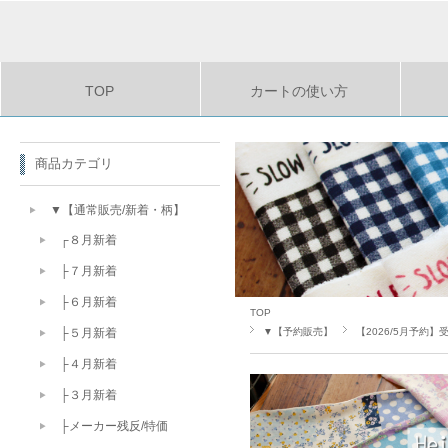
TOP
カートの使い方
商品カテゴリ
▼【通常販売/新着・柄】
┌８月新着
├７月新着
├６月新着
TOP
▼【予約販売】
【2026/5月予約】
├５月新着
├４月新着
├３月新着
├メーカー残反/特価