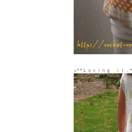
↓
**Ｌｏｖｉｎｇ　ｉｔ．