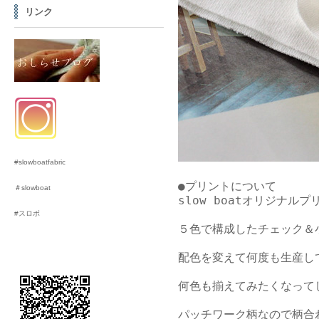
リンク
#slowboatfabric
●プリントについて

＃slowboat
slow boatオリジナル
#スロボ
５色で構成したチェック＆
配色を変えて何度も生産し
何色も揃えてみたくなって
パッチワーク柄なので柄合