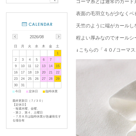
コーマ糸とは通常のカード
表面の毛羽立ちが少なくベ
天竺のように端がカールし
2026/08
程よい厚みなのでオールシ
日
月
火
水
木
金
土
↓こちらの「４０/コーマス
1
2
3
4
5
6
7
8
9
10
11
12
13
14
15
16
17
18
19
20
21
22
23
24
25
26
27
28
29
30
31
■
■
■
今日
定休日
臨時休業
最終更新日（７/３０）
【定休日】
・毎週木曜、金曜、
・第２、第４、土曜日
・７月８月は臨時休業が急遽発生す
る場合有