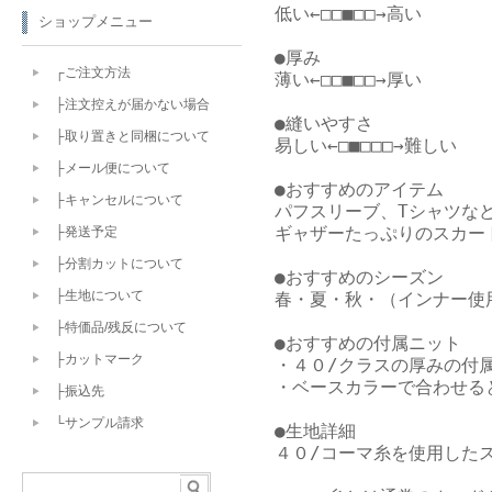
低い←□□■□□→高い

ショップメニュー
●厚み

┌ご注文方法
薄い←□□■□□→厚い

├注文控えが届かない場合
●縫いやすさ

├取り置きと同梱について
易しい←□■□□□→難しい

├メール便について
●おすすめのアイテム

├キャンセルについて
パフスリーブ、Tシャツなど
ギャザーたっぷりのスカー
├発送予定
├分割カットについて
●おすすめのシーズン

├生地について
春・夏・秋・（インナー使用
├特価品/残反について
●おすすめの付属ニット

├カットマーク
・４０/クラスの厚みの付属
・ベースカラーで合わせると
├振込先
└サンプル請求
●生地詳細

４０/コーマ糸を使用したス