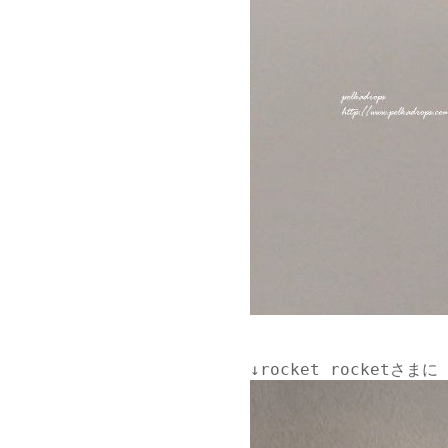
↓
rocket rocketさま