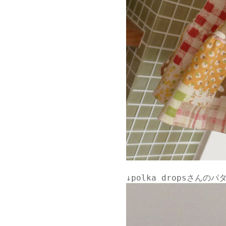
↓
polka dropsさん