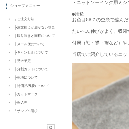
・ニットソーイング用ミシン
ショップメニュー
●用途

お色目GR７の杢糸で編んだ
┌ご注文方法
├注文控えが届かない場合
たいへん伸びがよく、収縮
├取り置きと同梱について
付属（袖・襟・裾など）や
├メール便について
├キャンセルについて
当店でご紹介しているニッ
├発送予定
├分割カットについて
├生地について
├特価品/残反について
├カットマーク
├振込先
└サンプル請求