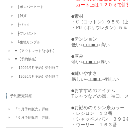
　カート上は１２０ｇで計
├ボンバーヒート
●素材

├雑貨
・C（コットン）９５％（上
├パック
・PU（ポリウレタン）５％

├プレゼント
●テンション

└生地サンプル
低い←□□□■□→高い

▼【アウトレット/はぎれ】
●厚み

▼【予約販売】
薄い←□□■□□→厚い

【2026/6月予約】受付終了
●縫いやすさ

【2026/5月予約】受付終了
易しい←□□■□□→難しい

●おすすめのアイテム

Tシャツなどの襟、袖口、ス
予約販売詳細
●お勧めのミシン糸カラー

「５月予約販売」詳細
・レジロン　１２番　

「６月予約販売・詳細」
・シャッペスパン　３９２番
・ウーリー　１６３番
