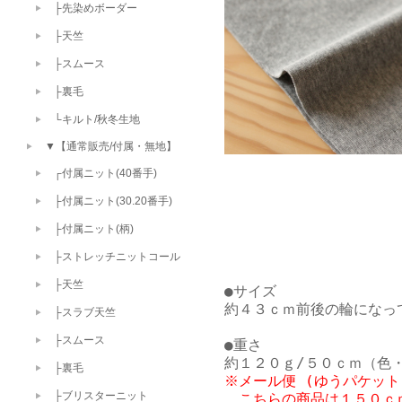
├先染めボーダー
├天竺
├スムース
├裏毛
└キルト/秋冬生地
▼【通常販売/付属・無地】
┌付属ニット(40番手)
├付属ニット(30.20番手)
├付属ニット(柄)
├ストレッチニットコール
├天竺
●サイズ

約４３ｃｍ前後の輪になっ
├スラブ天竺
├スムース
●重さ

├裏毛
※メール便 (ゆうパケット
├ブリスターニット
　こちらの商品は１５０ｃｍ