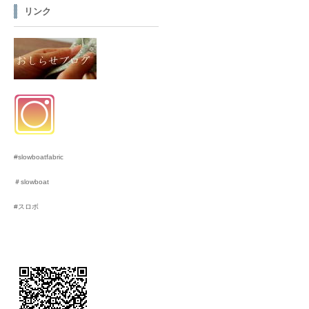
リンク
#slowboatfabric
＃slowboat
#スロボ