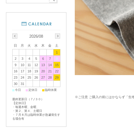
2026/08
日
月
火
水
木
金
土
1
2
3
4
5
6
7
8
9
10
11
12
13
14
15
16
17
18
19
20
21
22
23
24
25
26
27
28
29
30
31
■
■
■
今日
定休日
臨時休業
※ご注意 ご購入の前にはかならず「生
最終更新日（７/３０）
【定休日】
・毎週木曜、金曜、
・第２、第４、土曜日
・７月８月は臨時休業が急遽発生す
る場合有