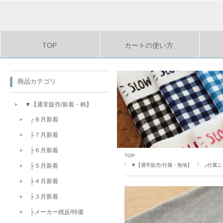
TOP
カートの使い方
商品カテゴリ
▼【通常販売/新着・柄】
┌８月新着
├７月新着
├６月新着
TOP
▼【通常販売/付属・無地】
┌付属ニ
├５月新着
├４月新着
├３月新着
├メーカー残反/特価