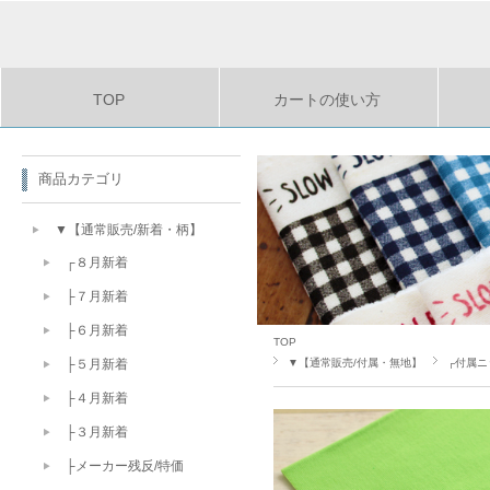
TOP
カートの使い方
商品カテゴリ
▼【通常販売/新着・柄】
┌８月新着
├７月新着
├６月新着
TOP
▼【通常販売/付属・無地】
┌付属ニ
├５月新着
├４月新着
├３月新着
├メーカー残反/特価