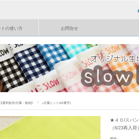
ートの使い方
お問合せ
【通常販売/付属・無地】
┌付属ニット(40番手)
★４０/スパ
（6/23再入荷
価格: