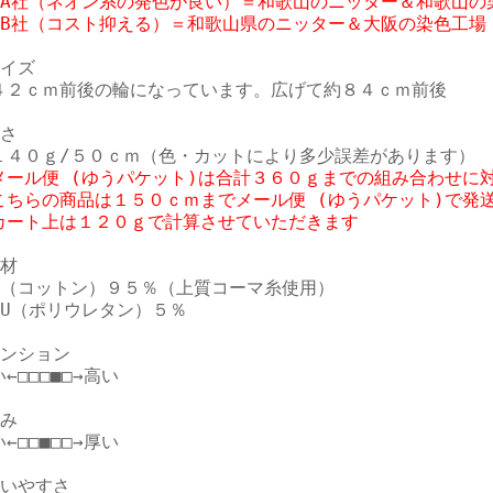
☆A社（ネオン系の発色が良い）＝和歌山のニッター＆和歌山の染
イズ

４２ｃｍ前後の輪になっています。広げて約８４ｃｍ前後

さ

メール便 (ゆうパケット)は合計３６０ｇまでの組み合わせに対
こちらの商品は１５０ｃｍまでメール便 (ゆうパケット)で発送
カート上は１２０ｇで計算させていただきます
材

C（コットン）９５％（上質コーマ糸使用）

PU（ポリウレタン）５％

ンション

←□□□■□→高い

み

←□□■□□→厚い

いやすさ
