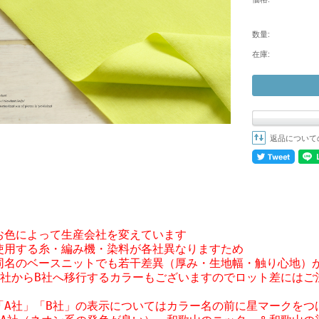
数量:
在庫:
返品について
お色によって生産会社を変えています

使用する糸・編み機・染料が各社異なりますため

同名のベースニットでも若干差異（厚み・生地幅・触り心地）が
A社からB社へ移行するカラーもございますのでロット差にはご注
「A社」「B社」の表示についてはカラー名の前に星マークをつけ