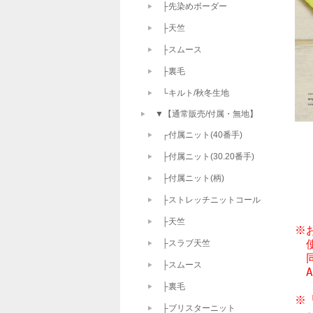
├先染めボーダー
├天竺
├スムース
├裏毛
└キルト/秋冬生地
▼【通常販売/付属・無地】
┌付属ニット(40番手)
├付属ニット(30.20番手)
├付属ニット(柄)
├ストレッチニットコール
├天竺
※
　
├スラブ天竺
　
├スムース
　
├裏毛
※
├ブリスターニット