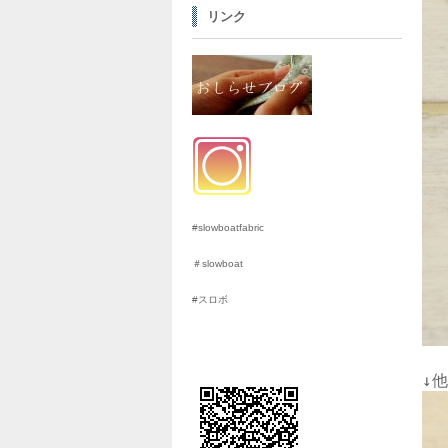
リンク
#slowboatfabric
＃slowboat
#スロボ