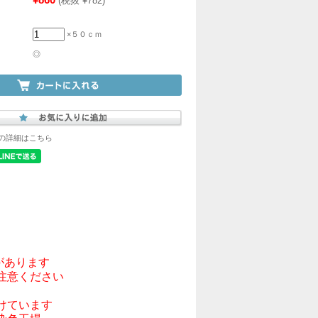
(税抜 ¥782)
×５０ｃｍ
◎
の詳細はこちら
あります

意ください

ています
