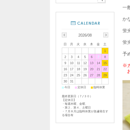
一
か
蛍
2026/08
蛍
日
月
火
水
木
金
土
1
予
2
3
4
5
6
7
8
9
10
11
12
13
14
15
※
16
17
18
19
20
21
22
　
23
24
25
26
27
28
29
30
31
■
■
■
今日
定休日
臨時休業
最終更新日（７/３０）
【定休日】
・毎週木曜、金曜、
・第２、第４、土曜日
・７月８月は臨時休業が急遽発生す
る場合有