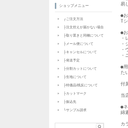
易し
ショップメニュー
●
┌ご注文方法
T
├注文控えが届かない場合
●
├取り置きと同梱について
・
・
├メール便について
・
├キャンセルについて
・
├発送予定
●用
├分割カットについて
た
├生地について
付
├特価品/残反について
├カットマーク
当
├振込先
●
└サンプル請求
綿
カ