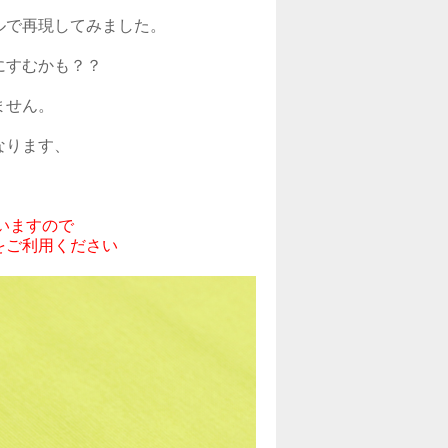
ルで再現してみました。

すむかも？？

せん。

ります、

いますので

をご利用ください