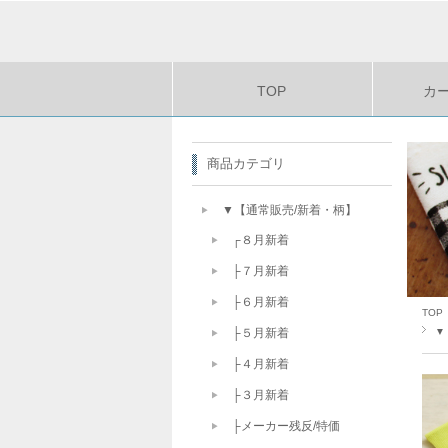
TOP
カ
商品カテゴリ
▼【通常販売/新着・柄】
┌８月新着
├７月新着
├６月新着
TOP
▼
├５月新着
├４月新着
├３月新着
├メーカー残反/特価