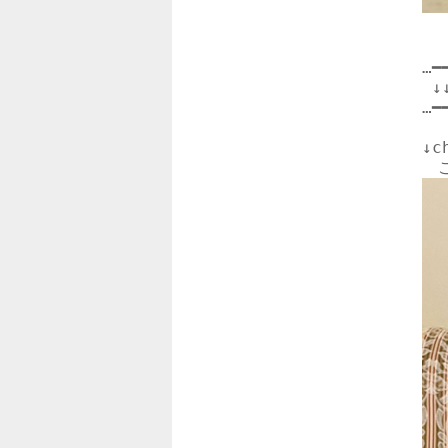
…━
 
…━
↓
c