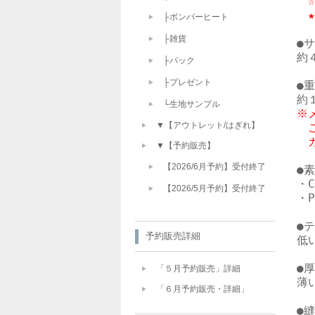
　
├ボンバーヒート
├雑貨
●サ
約
├パック
├プレゼント
●重
└生地サンプル
※
▼【アウトレット/はぎれ】
　
　
▼【予約販売】
【2026/6月予約】受付終了
●素
・
【2026/5月予約】受付終了
・
●テ
予約販売詳細
低い
●厚
「５月予約販売」詳細
薄い
「６月予約販売・詳細」
●縫