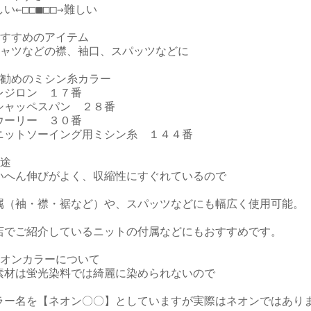
い←□□■□□→難しい

おすすめのアイテム

シャツなどの襟、袖口、スパッツなどに

お勧めのミシン糸カラー

レジロン　１７番　

シャッペスパン　２８番

ウーリー　３０番

ニットソーイング用ミシン糸　１４４番

途

いへん伸びがよく、収縮性にすぐれているので

属（袖・襟・裾など）や、スパッツなどにも幅広く使用可能。

店でご紹介しているニットの付属などにもおすすめです。

ネオンカラーについて

素材は蛍光染料では綺麗に染められないので

ラー名を【ネオン〇〇】としていますが実際はネオンではありま