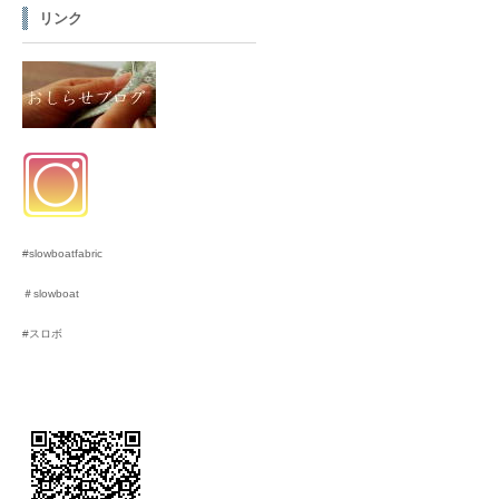
リンク
#slowboatfabric
＃slowboat
#スロボ