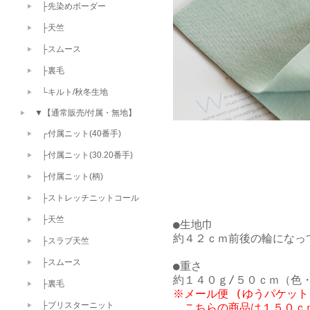
├先染めボーダー
├天竺
├スムース
├裏毛
└キルト/秋冬生地
▼【通常販売/付属・無地】
┌付属ニット(40番手)
├付属ニット(30.20番手)
├付属ニット(柄)
├ストレッチニットコール
├天竺
●生地巾

約４２ｃｍ前後の輪になっ
├スラブ天竺
├スムース
●重さ

├裏毛
※メール便 (ゆうパケット
├ブリスターニット
　こちらの商品は１５０ｃｍ