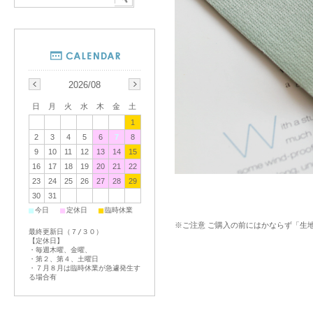
2026/08
日
月
火
水
木
金
土
1
2
3
4
5
6
7
8
9
10
11
12
13
14
15
16
17
18
19
20
21
22
23
24
25
26
27
28
29
30
31
■
■
■
今日
定休日
臨時休業
※ご注意 ご購入の前にはかならず「生
最終更新日（７/３０）
【定休日】
・毎週木曜、金曜、
・第２、第４、土曜日
・７月８月は臨時休業が急遽発生す
る場合有