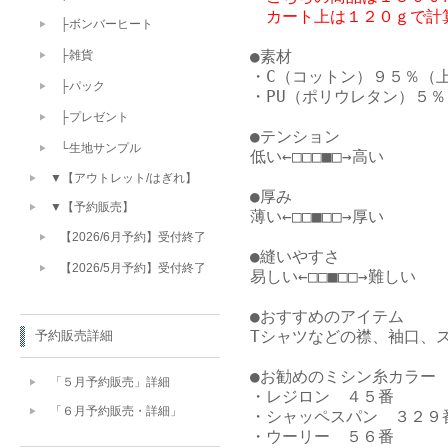
　カート上は１２０ｇで計
├ボンバーヒート
●素材

├雑貨
・C（コットン）９５％（上
├パック
・PU（ポリウレタン）５％

├プレゼント
●テンション

└生地サンプル
低い←□□□■□→高い

▼【アウトレット/はぎれ】
●厚み

▼【予約販売】
薄い←□□■□□→厚い

【2026/6月予約】受付終了
●縫いやすさ

【2026/5月予約】受付終了
易しい←□□■□□→難しい

●おすすめのアイテム

Tシャツなどの襟、袖口、ス
予約販売詳細
●お勧めのミシン糸カラー

「５月予約販売」詳細
・レジロン　４５番　

「６月予約販売・詳細」
・シャッペスパン　３２９番
・ウーリー　５６番
