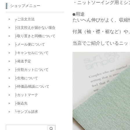
・ニットソーイング用ミシン
ショップメニュー
●用途

たいへん伸びがよく、収縮
┌ご注文方法
├注文控えが届かない場合
付属（袖・襟・裾など）や
├取り置きと同梱について
当店でご紹介しているニッ
├メール便について
├キャンセルについて
├発送予定
├分割カットについて
├生地について
├特価品/残反について
├カットマーク
├振込先
└サンプル請求