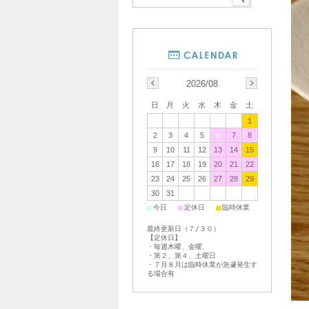
2026/08
日
月
火
水
木
金
土
1
2
3
4
5
6
7
8
9
10
11
12
13
14
15
16
17
18
19
20
21
22
23
24
25
26
27
28
29
30
31
■
■
■
今日
定休日
臨時休業
最終更新日（７/３０）
【定休日】
・毎週木曜、金曜、
・第２、第４、土曜日
・７月８月は臨時休業が急遽発生す
る場合有