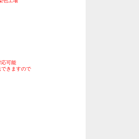
色工場

応可能

できますので
