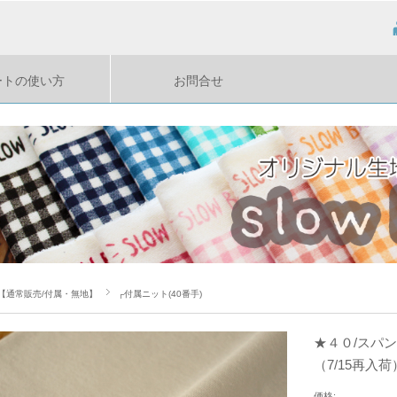
ートの使い方
お問合せ
【通常販売/付属・無地】
┌付属ニット(40番手)
★４０/スパ
（7/15再入荷
価格: