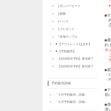
　
├ボンバーヒート
├雑貨
●サ
　
├パック
　
├プレゼント
　
└生地サンプル
●重
▼【アウトレット/はぎれ】
※
▼【予約販売】
　
【2026/6月予約】受付終了
　
【2026/5月予約】受付終了
●素
・
・
予約販売詳細
●テ
低い
「５月予約販売」詳細
「６月予約販売・詳細」
●厚
薄い