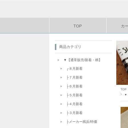
TOP
カ
商品カテゴリ
▼【通常販売/新着・柄】
┌８月新着
├７月新着
├６月新着
TOP
▼
├５月新着
├４月新着
├３月新着
├メーカー残反/特価