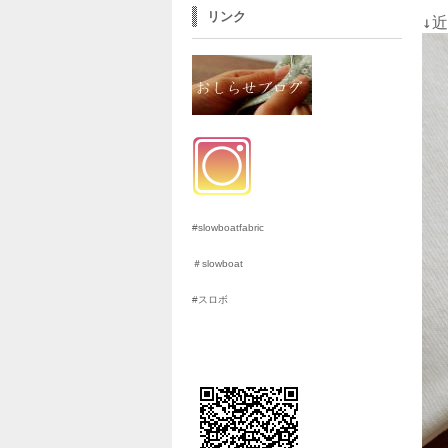
リンク
#slowboatfabric
＃slowboat
#スロボ