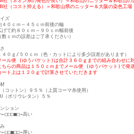
☆A社（ネオン系の発色が良い）＝和歌山のニッター＆和歌山の染
イズ

約４０ｃｍ～４５ｃｍ前後の輪

広げて約８０ｃｍ～９０ｃｍ幅前後

（数ｃｍの誤差はご了承ください）

さ

メール便 (ゆうパケット)は合計３６０ｇまでの組み合わせに対
こちらの商品は１５０ｃｍまでメール便 (ゆうパケット)で発送
カート上は１２０ｇで計算させていただきます
材

C（コットン）９５％（上質コーマ糸使用）

PU（ポリウレタン）５％

ンション

←□□□■□→高い

み

←□□■□□→厚い
