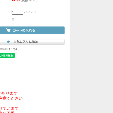
(税抜 ¥718)
×５０ｃｍ
◎
の詳細はこちら
あります

意ください

ています
