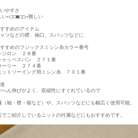
いやすさ

い←□□■□□→難しい

おすすめのアイテム

シャツなどの襟、袖口、スパッツなどに

おすすめのフジックスミシン糸カラー番号

レジロン　２８番

シャッペスパン　２７１番

ウーリー　２７４番

ニットソーイング用ミシン糸　７０１番

途

いへん伸びがよく、収縮性にすぐれているので

属（袖・襟・裾など）や、スパッツなどにも幅広く使用可能。

店でご紹介しているニットの付属などにもおすすめです。
