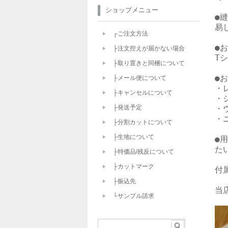
ショップメニュー
●縫
易し
┌ご注文方法
●
├注文控えが届かない場合
T
├取り置きと同梱について
●
├メール便について
・
├キャンセルについて
・
・
├発送予定
・
├分割カットについて
├生地について
●用
た
├特価品/残反について
├カットマーク
付
├振込先
当
└サンプル請求