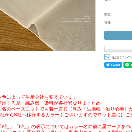
数量:
在庫:
返品について
お色によって生産会社を変えています

使用する糸・編み機・染料が各社異なりますため

同名のベースニットでも若干差異（厚み・生地幅・触り心地）が
A社からB社へ移行するカラーもございますのでロット差にはご注
「A社」「B社」の表示についてはカラー名の前に星マークをつけ