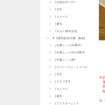
├先染めボーダー
├天竺
├スムース
├裏毛
└キルト/秋冬生地
▼【通常販売/付属・無地】
┌付属ニット(40番手)
├付属ニット(30.20番手)
├付属ニット(柄)
├ストレッチニットコール
├天竺
※
　
├スラブ天竺
　
├スムース
　
├裏毛
※
├ブリスターニット