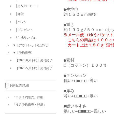
├ボンバーヒート
●生地巾

約１５０ｃｍ前後

├雑貨
├パック
●重さ

├プレゼント
※メール便 (ゆうパケット
└生地サンプル
　こちらの商品は１００ｃｍ
▼【アウトレット/はぎれ】
▼【予約販売】
●素材

【2026/6月予約】受付終了
C（コットン）１００％

【2026/5月予約】受付終了
●テンション

低い←□■□□□→高い

予約販売詳細
●厚み

薄い←□□■□□→厚い

「５月予約販売」詳細
「６月予約販売・詳細」
●縫いやすさ

易しい←□■■□□→難しい
