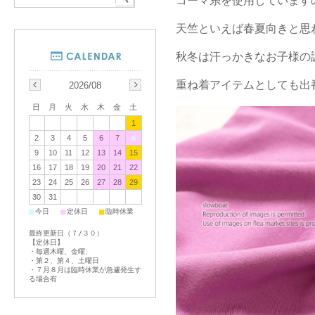
コーマ糸を使用しています
天竺といえば春夏向きと思わ
秋冬は汗っかきなお子様の
重ね着アイテムとしても出
2026/08
日
月
火
水
木
金
土
1
2
3
4
5
6
7
8
9
10
11
12
13
14
15
16
17
18
19
20
21
22
23
24
25
26
27
28
29
30
31
■
■
■
今日
定休日
臨時休業
最終更新日（７/３０）
【定休日】
・毎週木曜、金曜、
・第２、第４、土曜日
・７月８月は臨時休業が急遽発生す
る場合有