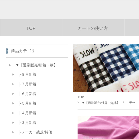
TOP
カートの使い方
商品カテゴリ
▼【通常販売/新着・柄】
┌８月新着
├７月新着
├６月新着
TOP
▼【通常販売/付属・無地】
├天竺
├５月新着
├４月新着
├３月新着
├メーカー残反/特価