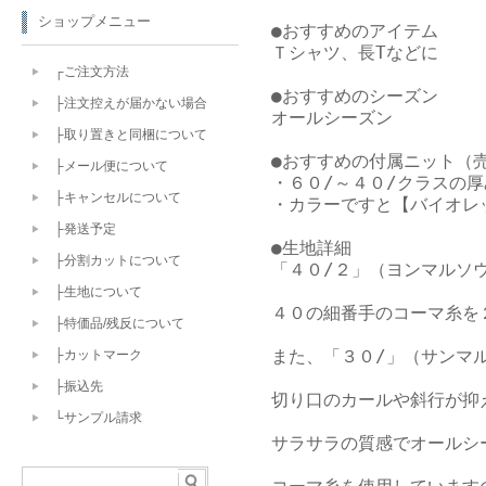
ショップメニュー
●おすすめのアイテム

Ｔシャツ、長Tなどに

┌ご注文方法
●おすすめのシーズン

├注文控えが届かない場合
オールシーズン

├取り置きと同梱について
●おすすめの付属ニット（売
├メール便について
・６０/～４０/クラスの厚
├キャンセルについて
・カラーですと【バイオレ
├発送予定
●生地詳細

├分割カットについて
「４０/２」（ヨンマルソウ
├生地について
４０の細番手のコーマ糸を
├特価品/残反について
また、「３０/」（サンマ
├カットマーク
├振込先
切り口のカールや斜行が抑
└サンプル請求
サラサラの質感でオールシ