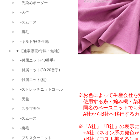
├先染めボーダー
├天竺
├スムース
├裏毛
└キルト/秋冬生地
▼【通常販売/付属・無地】
┌付属ニット(40番手)
├付属ニット(30.20番手)
├付属ニット(柄)
├ストレッチニットコール
※お色によって生産会社を変
├天竺
　使用する糸・編み機・染
　同名のベースニットでも
├スラブ天竺
　A社からB社へ移行する
├スムース
※「A社」「B社」の表示に
├裏毛
　☆A社（ネオン系の発色が
├ブリスターニット