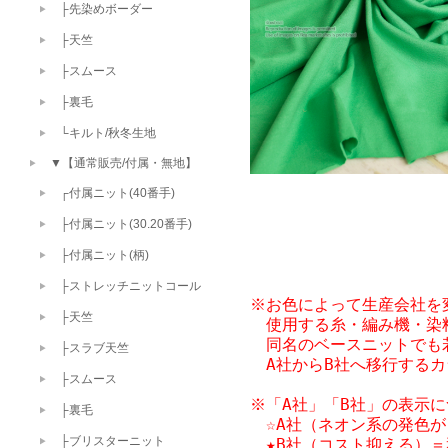
├先染めボーダー
├天竺
├スムース
├裏毛
└キルト/秋冬生地
▼【通常販売/付属・無地】
┌付属ニット(40番手)
├付属ニット(30.20番手)
├付属ニット(柄)
├ストレッチニットコール
※お色によって生産会社を変
├天竺
　使用する糸・編み機・染
　同名のベースニットでも
├スラブ天竺
　A社からB社へ移行する
├スムース
※「A社」「B社」の表示に
├裏毛
　☆A社（ネオン系の発色が
├ブリスターニット