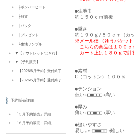
├ボンバーヒート
●生地巾

約１５０ｃｍ前後

├雑貨
├パック
●重さ

├プレゼント
※メール便 (ゆうパケット
└生地サンプル
　こちらの商品は１００ｃｍ
▼【アウトレット/はぎれ】
▼【予約販売】
●素材

【2026/6月予約】受付終了
C（コットン）１００％

【2026/5月予約】受付終了
●テンション

低い←□■□□□→高い

予約販売詳細
●厚み

薄い←□□■□□→厚い

「５月予約販売」詳細
「６月予約販売・詳細」
●縫いやすさ

易しい←□■■□□→難しい
