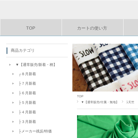
TOP
カートの使い方
商品カテゴリ
▼【通常販売/新着・柄】
┌８月新着
├７月新着
├６月新着
TOP
▼【通常販売/付属・無地】
├天竺
├５月新着
├４月新着
├３月新着
├メーカー残反/特価