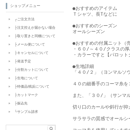
ショップメニュー
●おすすめのアイテム

Ｔシャツ、長Tなどに

┌ご注文方法
●おすすめのシーズン

├注文控えが届かない場合
オールシーズン

├取り置きと同梱について
●おすすめの付属ニット（売
├メール便について
・６０/～４０/クラスの厚
├キャンセルについて
・カラーですと【パロット
├発送予定
●生地詳細

├分割カットについて
「４０/２」（ヨンマルソウ
├生地について
４０の細番手のコーマ糸を
├特価品/残反について
また、「３０/」（サンマ
├カットマーク
├振込先
切り口のカールや斜行が抑
└サンプル請求
サラサラの質感でオールシ