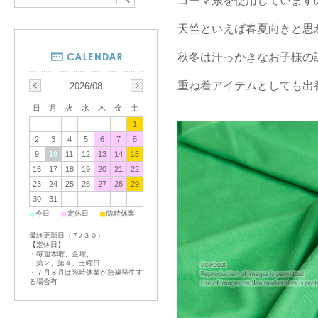
コーマ糸を使用しています
天竺といえば春夏向きと思わ
秋冬は汗っかきなお子様の
重ね着アイテムとしても出
2026/08
日
月
火
水
木
金
土
1
2
3
4
5
6
7
8
9
10
11
12
13
14
15
16
17
18
19
20
21
22
23
24
25
26
27
28
29
30
31
■
■
■
今日
定休日
臨時休業
最終更新日（７/３０）
【定休日】
・毎週木曜、金曜、
・第２、第４、土曜日
・７月８月は臨時休業が急遽発生す
る場合有