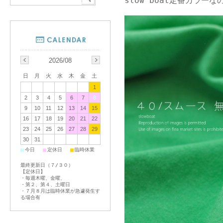
slow boat定番カラー
2026/08
日
月
火
水
木
金
土
1
2
3
4
5
6
7
8
9
10
11
12
13
14
15
16
17
18
19
20
21
22
23
24
25
26
27
28
29
30
31
■
■
■
今日
定休日
臨時休業
最終更新日（７/３０）
【定休日】
・毎週木曜、金曜、
・第２、第４、土曜日
・７月８月は臨時休業が急遽発生す
る場合有