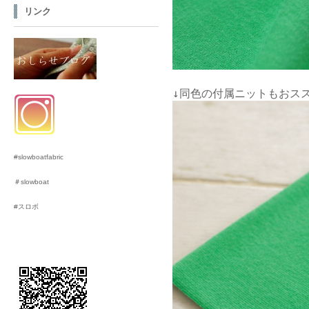
リンク
↓
同色の付属ニットもおス
#slowboatfabric
＃slowboat
#スロボ