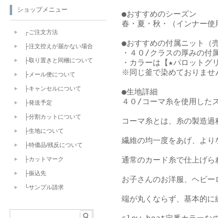
ショップメニュー
●おすすめのシーズン

春・夏・秋・（インナー使用
┌ご注文方法
●おすすめの付属ニット（売
├注文控えが届かない場合
・４０/クラスの厚みの付属
├取り置きと同梱について
・カラーは【★パロットグリ
※同じ釜で染めておりませ
├メール便について
├キャンセルについて
●生地詳細

４０/コーマ糸を使用したス
├発送予定
├分割カットについて
コーマ糸とは、糸の製造過
├生地について
繊維の均一度をあげ、より
├特価品/残反について
通常のカード糸で仕上げら
├カットマーク
├振込先
お子さんのお洋服、ヘビー
└サンプル請求
端が丸くならず、基本的に