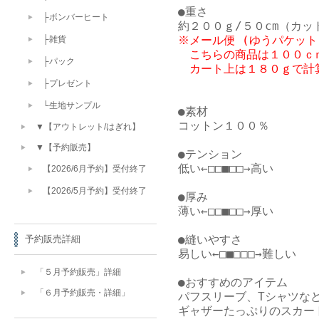
●重さ

├ボンバーヒート
※メール便 (ゆうパケット
├雑貨
　こちらの商品は１００ｃｍ
├パック
├プレゼント
└生地サンプル
●素材

コットン１００％

▼【アウトレット/はぎれ】
▼【予約販売】
●テンション

低い←□□■□□→高い

【2026/6月予約】受付終了
【2026/5月予約】受付終了
●厚み

薄い←□□■□□→厚い

●縫いやすさ

予約販売詳細
易しい←□■□□□→難しい

「５月予約販売」詳細
●おすすめのアイテム

「６月予約販売・詳細」
パフスリーブ、Tシャツなど
ギャザーたっぷりのスカー