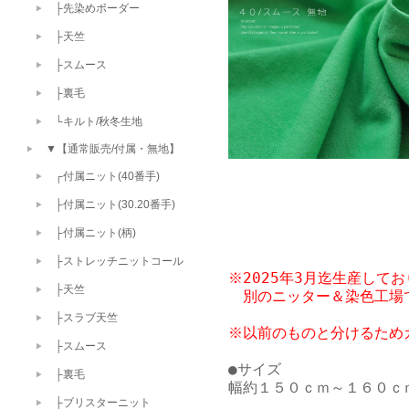
├先染めボーダー
├天竺
├スムース
├裏毛
└キルト/秋冬生地
▼【通常販売/付属・無地】
┌付属ニット(40番手)
├付属ニット(30.20番手)
├付属ニット(柄)
├ストレッチニットコール
※2025年3月迄生産して
├天竺
　別のニッター＆染色工場
├スラブ天竺
├スムース
●サイズ

├裏毛
幅約１５０ｃｍ～１６０ｃｍ
├ブリスターニット