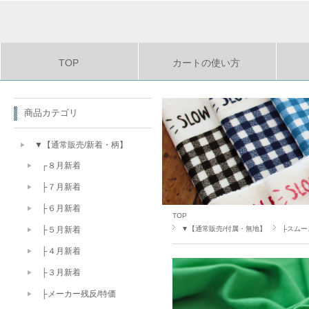
TOP
カートの使い方
商品カテゴリ
▼【通常販売/新着・柄】
┌８月新着
├７月新着
├６月新着
TOP
▼【通常販売/付属・無地】
├スムー
├５月新着
├４月新着
├３月新着
├メーカー残反/特価