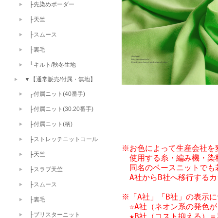
├先染めボーダー
├天竺
├スムース
├裏毛
└キルト/秋冬生地
▼【通常販売/付属・無地】
┌付属ニット(40番手)
├付属ニット(30.20番手)
├付属ニット(柄)
├ストレッチニットコール
※お色によって生産会社を変
├天竺
　使用する糸・編み機・染
　同名のベースニットでも
├スラブ天竺
　A社からB社へ移行する
├スムース
※「A社」「B社」の表示に
├裏毛
　☆A社（ネオン系の発色が
├ブリスターニット