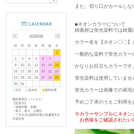
また、切り口がカールしな
●ネオンカラーについて

綿素材は蛍光染料では綺麗
2026/08
カラー名を【ネオン〇〇】
日
月
火
水
木
金
土
1
一般的な染料で蛍光カラーに
2
3
4
5
6
7
8
かなりお目立ちカラーです
9
10
11
12
13
14
15
16
17
18
19
20
21
22
蛍光染料は使用していませ
23
24
25
26
27
28
29
30
31
蛍光カラーは画像での表現
■
■
■
今日
定休日
臨時休業
最終更新日（７/３０）
予めご了承のうえご利用を
【定休日】
・毎週木曜、金曜、
・第２、第４、土曜日
※カラーサンプルにネオン
・７月８月は臨時休業が急遽発生す
　お色味をご確認されたい
る場合有