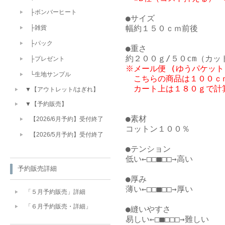
├ボンバーヒート
●サイズ

幅約１５０ｃｍ前後

├雑貨
├パック
●重さ

├プレゼント
※メール便 (ゆうパケット
└生地サンプル
　こちらの商品は１００ｃｍ
▼【アウトレット/はぎれ】
▼【予約販売】
●素材

【2026/6月予約】受付終了
コットン１００％

【2026/5月予約】受付終了
●テンション

低い←□□■□□→高い

予約販売詳細
●厚み

薄い←□□■□□→厚い

「５月予約販売」詳細
「６月予約販売・詳細」
●縫いやすさ

易しい←□■□□□→難しい
