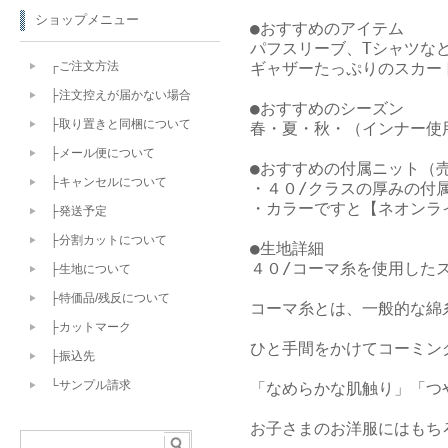
ショップメニュー
●おすすめのアイテム

パフスリーブ、Tシャツなど
ギャザーたっぷりのスカー
┌ご注文方法
├注文控えが届かない場合
●おすすめのシーズン

├取り置きと同梱について
春・夏・秋・（インナー使用
├メール便について
●おすすめの付属ニット（売
├キャンセルについて
・４０/クラスの厚みの付属
・カラーですと【ネオンライ
├発送予定
├分割カットについて
●生地詳細

４０/コーマ糸を使用したス
├生地について
├特価品/残反について
コーマ糸とは、一般的な綿
├カットマーク
ひと手間をかけてコーミン
├振込先
└サンプル請求
「なめらかな肌触り」「つ
お子さまのお洋服にはもち