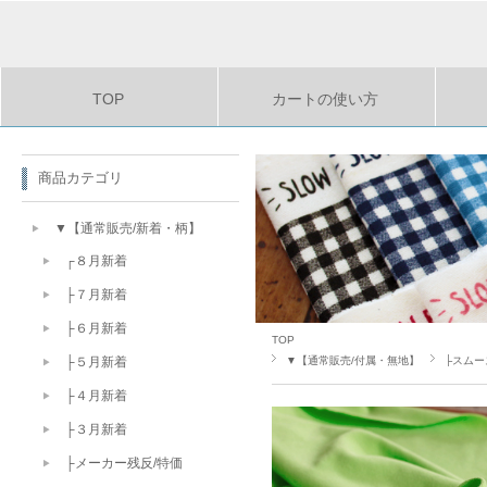
TOP
カートの使い方
商品カテゴリ
▼【通常販売/新着・柄】
┌８月新着
├７月新着
├６月新着
TOP
▼【通常販売/付属・無地】
├スムー
├５月新着
├４月新着
├３月新着
├メーカー残反/特価