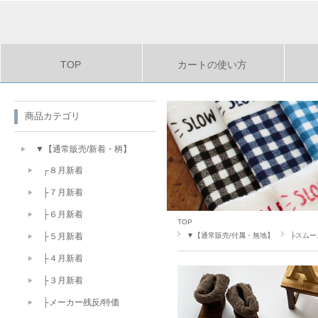
TOP
カートの使い方
商品カテゴリ
▼【通常販売/新着・柄】
┌８月新着
├７月新着
├６月新着
TOP
▼【通常販売/付属・無地】
├スムー
├５月新着
├４月新着
├３月新着
├メーカー残反/特価