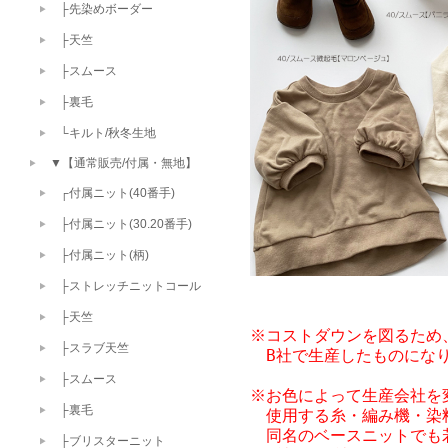
├先染めボーダー
├天竺
├スムース
├裏毛
└キルト/秋冬生地
▼【通常販売/付属・無地】
┌付属ニット(40番手)
├付属ニット(30.20番手)
├付属ニット(柄)
├ストレッチニットコール
├天竺
※コストダウンを図るため、2
├スラブ天竺
　B社で生産したものになり
├スムース
※お色によって生産会社を変
├裏毛
　使用する糸・編み機・染
　同名のベースニットでも
├ブリスターニット