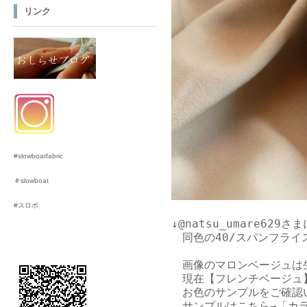
リンク
#slowboatfabric
＃slowboat
#スロボ
↓
@natsu_umare629さま
　同色の40/スパンフライ
　画像のマロンベージュは
　現在【フレンチベージュ
　お色のサンプルをご確認
　サンプルはこちら→
「カ