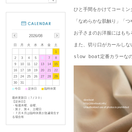
ひと手間をかけてコーミン
「なめらかな肌触り」「つ
お子さまのお洋服にはもち
2026/08
また、切り口がカールしな
日
月
火
水
木
金
土
1
slow boat定番カラー
2
3
4
5
6
7
8
9
10
11
12
13
14
15
16
17
18
19
20
21
22
23
24
25
26
27
28
29
30
31
■
■
■
今日
定休日
臨時休業
最終更新日（７/３０）
【定休日】
・毎週木曜、金曜、
・第２、第４、土曜日
・７月８月は臨時休業が急遽発生す
る場合有