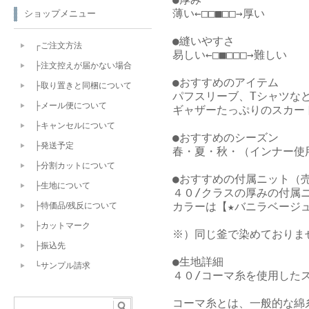
薄い←□□■□□→厚い

ショップメニュー
●縫いやすさ

┌ご注文方法
易しい←□■□□□→難しい

├注文控えが届かない場合
●おすすめのアイテム

├取り置きと同梱について
パフスリーブ、Tシャツなど
├メール便について
ギャザーたっぷりのスカー
├キャンセルについて
●おすすめのシーズン

├発送予定
春・夏・秋・（インナー使用
├分割カットについて
●おすすめの付属ニット（売
├生地について
４０/クラスの厚みの付属ニ
カラーは【★バニラベージュ
├特価品/残反について
├カットマーク
※）同じ釜で染めておりま
├振込先
●生地詳細

└サンプル請求
４０/コーマ糸を使用したス
コーマ糸とは、一般的な綿