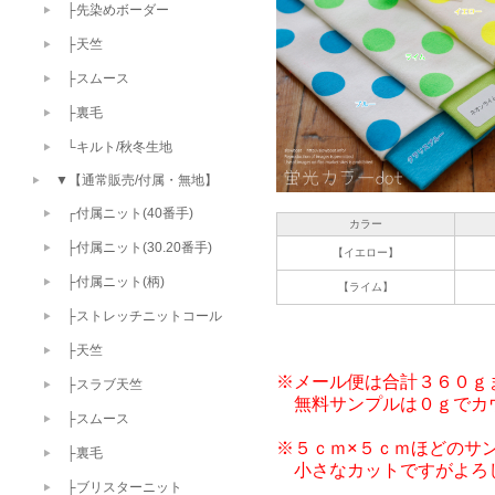
├先染めボーダー
├天竺
├スムース
├裏毛
└キルト/秋冬生地
▼【通常販売/付属・無地】
┌付属ニット(40番手)
カラー
├付属ニット(30.20番手)
【イエロー】
├付属ニット(柄)
【ライム】
├ストレッチニットコール
├天竺
※メール便は合計３６０ｇ
├スラブ天竺
　無料サンプルは０ｇでカウ
├スムース
※５ｃｍ×５ｃｍほどのサン
├裏毛
　小さなカットですがよろ
├ブリスターニット