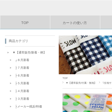
TOP
カートの使い方
商品カテゴリ
▼【通常販売/新着・柄】
┌８月新着
├７月新着
├６月新着
TOP
▼【通常販売/付属・無地】
└生地サ
├５月新着
├４月新着
├３月新着
├メーカー残反/特価