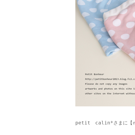
petit　calin*さま