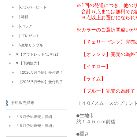
※1回の発送につき、他のサ
├ボンバーヒート
　合計５点までは無料でお
　６点以上お選びになられ
├雑貨
├パック
※カラーのご選択間違いが
├プレゼント
　【チェリーピンク】完売の
└生地サンプル
　【オレンジ】完売の為終了
▼【アウトレット/はぎれ】
▼【予約販売】
　【イエロー】

【2026/6月予約】受付終了
　【ライム】

【2026/5月予約】受付終了
〔４０/スムースのプリント
予約販売詳細
●生地巾

「５月予約販売」詳細
約１４５ｃｍ前後

「６月予約販売・詳細」
●重さ
