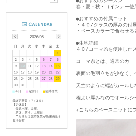
●おすすめのシーズン

春・夏・秋・（インナー使用
●おすすめの付属ニット

・４０/クラスの厚みの付属
・ベースカラーで合わせると
2026/08
●生地詳細

日
月
火
水
木
金
土
４０/コーマ糸を使用したス
1
2
3
4
5
6
7
8
コーマ糸とは、通常のカー
9
10
11
12
13
14
15
表面の毛羽立ちが少なく、
16
17
18
19
20
21
22
23
24
25
26
27
28
29
天竺のように端がカールし
30
31
■
■
■
今日
定休日
臨時休業
程よい厚みなのでオールシ
最終更新日（７/３０）
【定休日】
↓こちらのベースニットにプ
・毎週木曜、金曜、
・第２、第４、土曜日
・７月８月は臨時休業が急遽発生す
る場合有