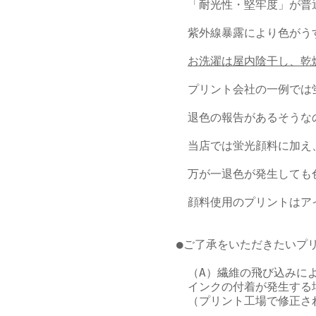
　「耐光性・堅牢度」が普
　紫外線暴露により色がう
お洗濯は屋内陰干し、乾
　プリント会社の一例では
　退色の報告があるそうなの
　当店では蛍光顔料に加え
　万が一退色が発生しても
　顔料使用のプリントはア
●ご了承をいただきたいプリ
　（A）繊維の飛び込みによ
　インクの付着が発生する
　（プリント工場で修正さ