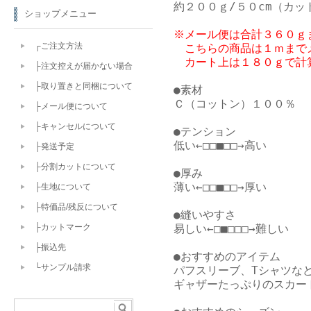
ショップメニュー
※メール便は合計３６０ｇ
┌ご注文方法
　こちらの商品は１ｍまでメ
　カート上は１８０ｇで計
├注文控えが届かない場合
├取り置きと同梱について
●素材

Ｃ（コットン）１００％

├メール便について
├キャンセルについて
●テンション

低い←□□■□□→高い

├発送予定
├分割カットについて
●厚み

薄い←□□■□□→厚い

├生地について
├特価品/残反について
●縫いやすさ

易しい←□■□□□→難しい

├カットマーク
├振込先
●おすすめのアイテム

└サンプル請求
パフスリーブ、Tシャツなど
ギャザーたっぷりのスカー