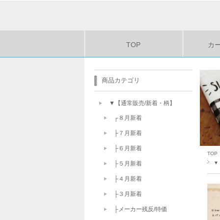
TOP
カ
商品カテゴリ
▼【通常販売/新着・柄】
┌８月新着
├７月新着
├６月新着
TOP
▼
├５月新着
├４月新着
├３月新着
├メーカー残反/特価