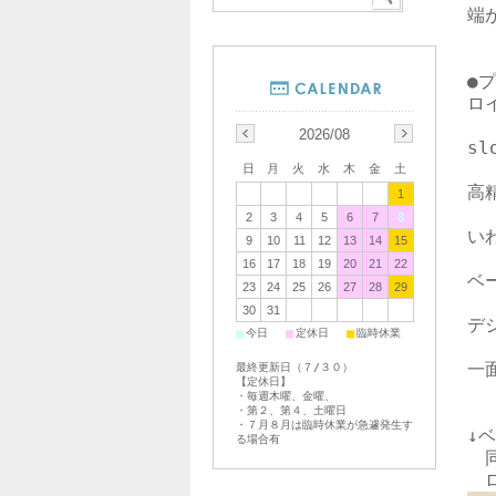
端
●
ロ
2026/08
s
日
月
火
水
木
金
土
高
1
2
3
4
5
6
7
8
い
9
10
11
12
13
14
15
16
17
18
19
20
21
22
ベ
23
24
25
26
27
28
29
30
31
デ
■
■
■
今日
定休日
臨時休業
一
最終更新日（７/３０）
【定休日】
・毎週木曜、金曜、
・第２、第４、土曜日
・７月８月は臨時休業が急遽発生す
↓
る場合有
　