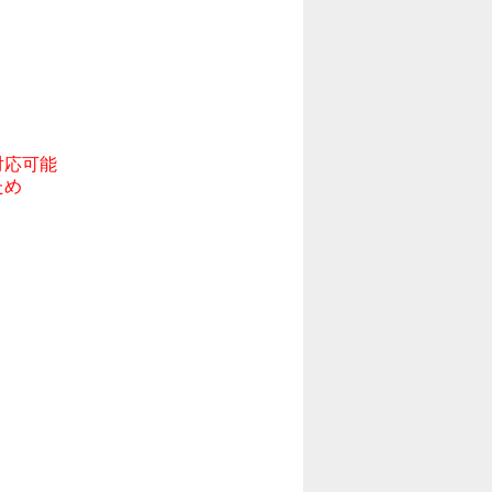
応可能

め
