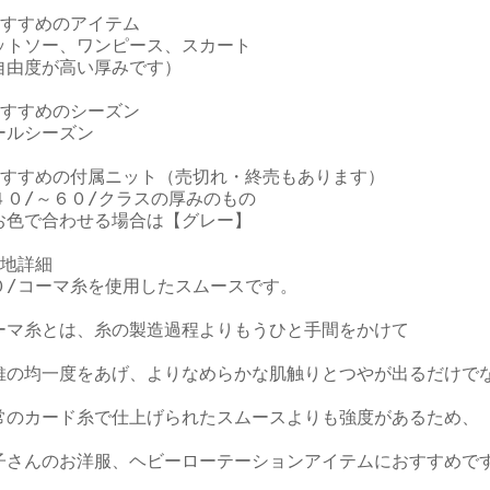
おすすめのアイテム

ットソー、ワンピース、スカート

自由度が高い厚みです）

おすすめのシーズン

ールシーズン

おすすめの付属ニット（売切れ・終売もあります）

４０/～６０/クラスの厚みのもの

お色で合わせる場合は【グレー】

地詳細

０/コーマ糸を使用したスムースです。

ーマ糸とは、糸の製造過程よりもうひと手間をかけて

維の均一度をあげ、よりなめらかな肌触りとつやが出るだけでな
常のカード糸で仕上げられたスムースよりも強度があるため、

子さんのお洋服、ヘビーローテーションアイテムにおすすめです