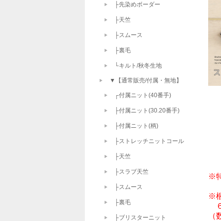
├先染めボーダー
├天竺
├スムース
├裏毛
└キルト/秋冬生地
▼【通常販売/付属・無地】
┌付属ニット(40番手)
├付属ニット(30.20番手)
├付属ニット(柄)
├ストレッチニットコール
├天竺
├スラブ天竺
※
├スムース
※
├裏毛
　
├ブリスターニット