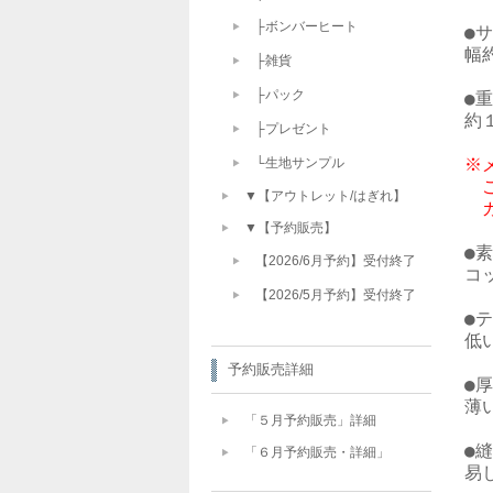
├ボンバーヒート
●サ
幅
├雑貨
├パック
●重
├プレゼント
※
└生地サンプル
　
▼【アウトレット/はぎれ】
　
▼【予約販売】
●素
【2026/6月予約】受付終了
コ
【2026/5月予約】受付終了
●テ
低い
予約販売詳細
●厚
薄い
「５月予約販売」詳細
●縫
「６月予約販売・詳細」
易し