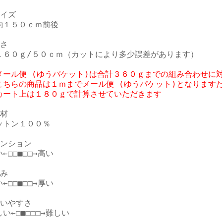
イズ

約１５０ｃｍ前後

さ

メール便 (ゆうパケット)は合計３６０ｇまでの組み合わせに対
こちらの商品は１ｍまでメール便 (ゆうパケット)となりますた
カート上は１８０ｇで計算させていただきます
材

ットン１００％

ンション

←□□■□□→高い

み

←□□■□□→厚い

いやすさ

い←□■□□□→難しい
