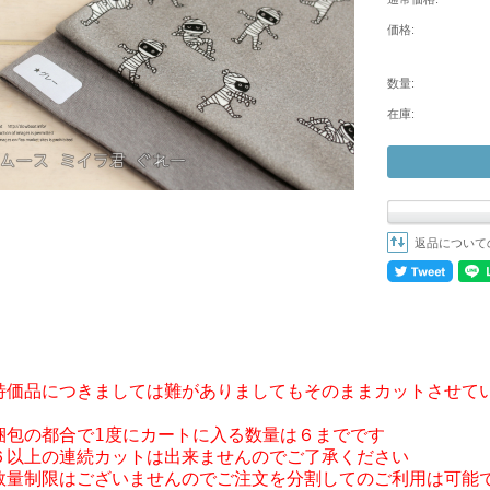
価格:
数量:
在庫:
返品について
特価品につきましては難がありましてもそのままカットさせてい
梱包の都合で1度にカートに入る数量は６までです

６以上の連続カットは出来ませんのでご了承ください
