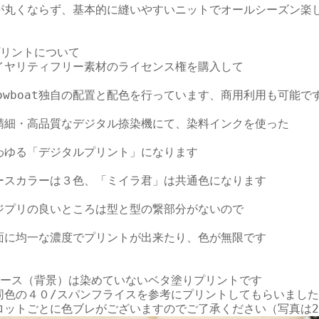
が丸くならず、基本的に縫いやすいニットでオールシーズン楽し
プリントについて

イヤリティフリー素材のライセンス権を購入して

lowboat独自の配置と配色を行っています、商用利用も可能です
精細・高品質なデジタル捺染機にて、染料インクを使った

わゆる「デジタルプリント」になります

ースカラーは３色、「ミイラ君」は共通色になります

ジプリの良いところは型と型の繋部分がないので

面に均一な濃度でプリントが出来たり、色が無限です

ベース（背景）は染めていないベタ塗りプリントです

同色の４０/スパンフライスを参考にプリントしてもらいました