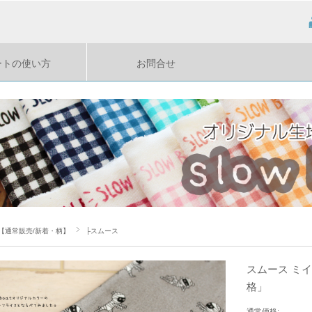
ートの使い方
お問合せ
【通常販売/新着・柄】
├スムース
スムース ミ
格」
通常価格: