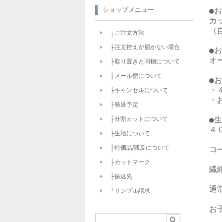
●
ショップメニュー
カ
（
┌ご注文方法
├注文控えが届かない場合
●
オ
├取り置きと同梱について
├メール便について
●
・
├キャンセルについて
・
├発送予定
●生
├分割カットについて
４
├生地について
├特価品/残反について
コ
├カットマーク
繊
├振込先
通
└サンプル請求
お