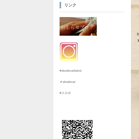
リンク
#slowboatfabric
＃slowboat
#スロボ