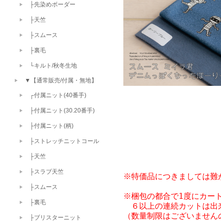
├先染めボーダー
├天竺
├スムース
├裏毛
└キルト/秋冬生地
▼【通常販売/付属・無地】
┌付属ニット(40番手)
├付属ニット(30.20番手)
├付属ニット(柄)
├ストレッチニットコール
├天竺
├スラブ天竺
※特価品につきましては難
├スムース
※梱包の都合で1度にカート
├裏毛
　６以上の連続カットは出
├ブリスターニット