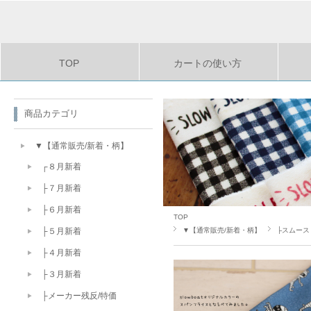
TOP
カートの使い方
商品カテゴリ
▼【通常販売/新着・柄】
┌８月新着
├７月新着
├６月新着
TOP
▼【通常販売/新着・柄】
├スムース
├５月新着
├４月新着
├３月新着
├メーカー残反/特価