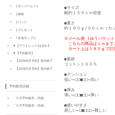
├ボンバーヒート
●サイズ

幅約１５０ｃｍ前後

├雑貨
├パック
●重さ

├プレゼント
※メール便 (ゆうパケット
└生地サンプル
　こちらの商品は１ｍまでメ
▼【アウトレット/はぎれ】
　カート上は１８０ｇで計
▼【予約販売】
●素材

【2026/6月予約】受付終了
コットン１００％

【2026/5月予約】受付終了
●テンション

低い←□□■□□→高い

予約販売詳細
●厚み

薄い←□□■□□→厚い

「５月予約販売」詳細
●縫いやすさ

「６月予約販売・詳細」
易しい←□■□□□→難しい
