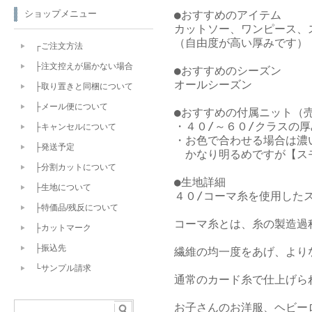
●おすすめのアイテム

ショップメニュー
カットソー、ワンピース、ス
（自由度が高い厚みです）

┌ご注文方法
├注文控えが届かない場合
●おすすめのシーズン

オールシーズン

├取り置きと同梱について
├メール便について
●おすすめの付属ニット（売
・４０/～６０/クラスの厚
├キャンセルについて
・お色で合わせる場合は濃
├発送予定
　かなり明るめですが【スモ
├分割カットについて
●生地詳細

├生地について
４０/コーマ糸を使用したス
├特価品/残反について
コーマ糸とは、糸の製造過
├カットマーク
├振込先
繊維の均一度をあげ、より
└サンプル請求
通常のカード糸で仕上げら
お子さんのお洋服、ヘビー