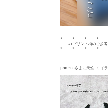
*----*----*----*----
　　↓↓プリント柄のご参考↓
*----*----*----*----
pomeroさま
に天竺 ミイ