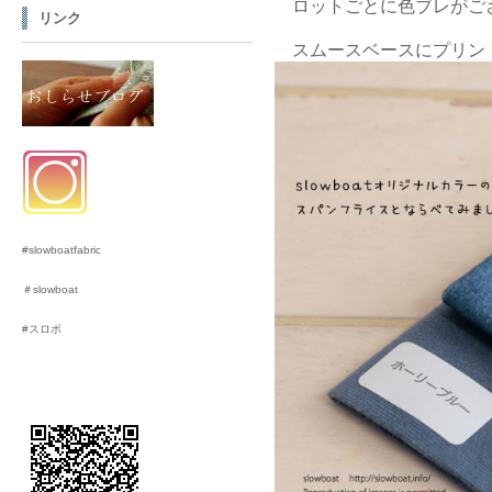
　ロットごとに色ブレがござ
リンク
#slowboatfabric
＃slowboat
#スロボ