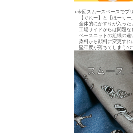
↓今回スムースベースでプ
　【ぐれー】と【ほーりー
　全体的にかすりが入った
　工場サイドからは問題な
　ベースニットの組織の違
　染料から顔料に変更すれ