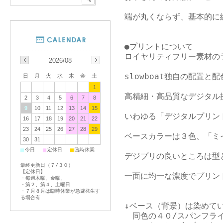
端が丸くならず、基本的に
●プリントについて

ロイヤリティフリー素材の
2026/08
slowboat独自の配置と
日
月
火
水
木
金
土
1
高精細・高品質なデジタル
2
3
4
5
6
7
8
9
10
11
12
13
14
15
いわゆる「デジタルプリント
16
17
18
19
20
21
22
23
24
25
26
27
28
29
ベースカラーは３色、「ミ
30
31
■
■
■
今日
定休日
臨時休業
デジプリの良いところは型
最終更新日（７/３０）
【定休日】
一面に均一な濃度でプリン
・毎週木曜、金曜、
・第２、第４、土曜日
・７月８月は臨時休業が急遽発生す
る場合有
↓ベース（背景）は染めてい
　同色の４０/スパンフラ