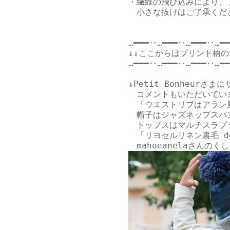
・繊維の飛び込みにより、
　小さな抜けはご了承くださ
…━━━‥…━━━‥…━━━‥…━━
↓↓ここからはプリント柄の
…━━━‥…━━━‥…━━━‥…━━
↓
Petit Bonheurさま
に
　コメントもいただいていま
　「ウエストリブはアラン
　帽子はジャズネップスパ
　トップスはマルチスラブ
　「リヨセルリネン裏毛 de