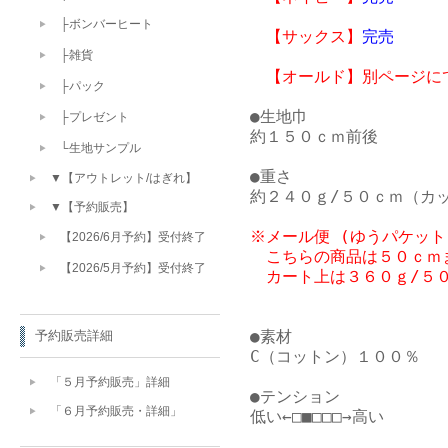
├ボンバーヒート
　【サックス】
完売
├雑貨
├パック
●生地巾

├プレゼント
約１５０ｃｍ前後

└生地サンプル
●重さ

▼【アウトレット/はぎれ】
▼【予約販売】
※メール便 (ゆうパケット
【2026/6月予約】受付終了
　こちらの商品は５０ｃｍま
【2026/5月予約】受付終了
●素材

予約販売詳細
C（コットン）１００％

「５月予約販売」詳細
●テンション

「６月予約販売・詳細」
低い←□■□□□→高い
