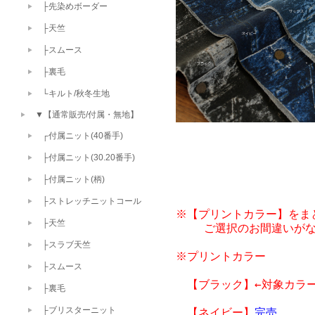
├先染めボーダー
├天竺
├スムース
├裏毛
└キルト/秋冬生地
▼【通常販売/付属・無地】
┌付属ニット(40番手)
├付属ニット(30.20番手)
├付属ニット(柄)
├ストレッチニットコール
※【プリントカラー】をま
├天竺
    ご選択のお間違いが
├スラブ天竺
※プリントカラー

├スムース
　【ブラック】←対象カラー
├裏毛
├ブリスターニット
　【ネイビー】
完売