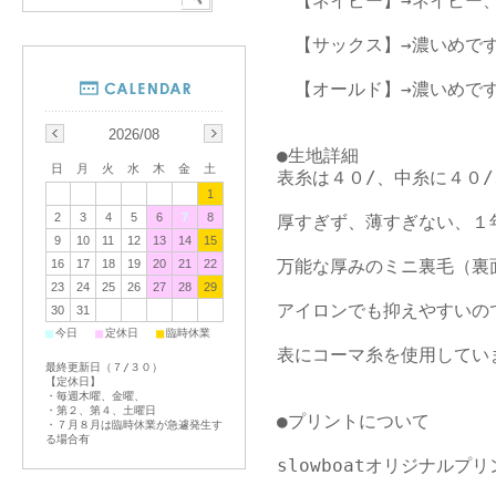
　【ネイビー】→ネイビー、
　【サックス】→濃いめで
　【オールド】→濃いめで
2026/08
●生地詳細

日
月
火
水
木
金
土
表糸は４０/、中糸に４０/
1
2
3
4
5
6
7
8
厚すぎず、薄すぎない、１
9
10
11
12
13
14
15
万能な厚みのミニ裏毛（裏
16
17
18
19
20
21
22
23
24
25
26
27
28
29
アイロンでも抑えやすいの
30
31
■
■
■
今日
定休日
臨時休業
表にコーマ糸を使用してい
最終更新日（７/３０）
【定休日】
・毎週木曜、金曜、
・第２、第４、土曜日
●プリントについて

・７月８月は臨時休業が急遽発生す
る場合有
slowboatオリジナルプ