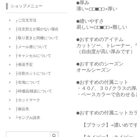
●厚み

ショップメニュー
薄い←□□■□□→厚い

●縫いやすさ

┌ご注文方法
易しい←□□■□□→難しい

├注文控えが届かない場合
├取り置きと同梱について
●おすすめのアイテム

カットソー、トレーナー、
├メール便について
（自由度が高い厚みです）

├キャンセルについて
●おすすめのシーズン

├発送予定
オールシーズン

├分割カットについて
●おすすめの付属ニット

├生地について
・４０/、３０/クラスの厚
├特価品/残反について
・ベースカラーで合わせると
├カットマーク
├振込先
●おすすめの付属ニットカラ
└サンプル請求
　【ブラック】→濃いめです