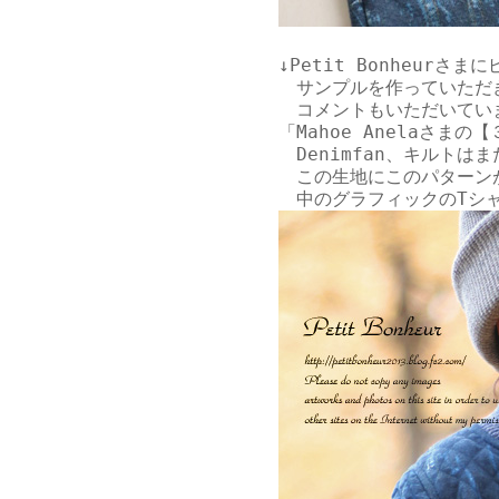
↓
Petit Bonheurさま
に
　サンプルを作っていただき
「Mahoe Anelaさまの
　Denimfan、キルトは
　この生地にこのパターン