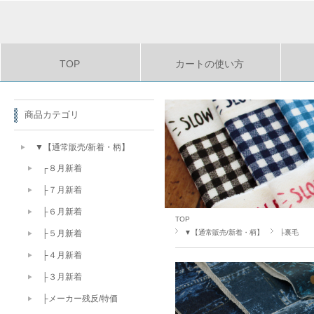
TOP
カートの使い方
商品カテゴリ
▼【通常販売/新着・柄】
┌８月新着
├７月新着
├６月新着
TOP
▼【通常販売/新着・柄】
├裏毛
├５月新着
├４月新着
├３月新着
├メーカー残反/特価