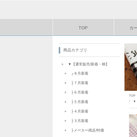
TOP
カ
商品カテゴリ
▼【通常販売/新着・柄】
┌８月新着
├７月新着
├６月新着
TOP
▼
├５月新着
├４月新着
├３月新着
├メーカー残反/特価