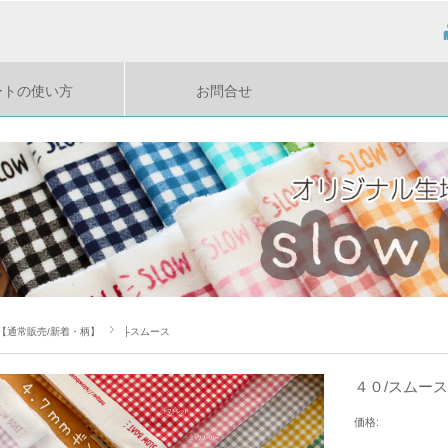
ートの使い方
お問合せ
【通常販売/新着・柄】
├スムース
４０/スムース
価格: