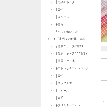
├先染めボーダー
├天竺
├スムース
├裏毛
└キルト/秋冬生地
▼【通常販売/付属・無地】
┌付属ニット(40番手)
├付属ニット(30.20番手)
├付属ニット(柄)
├ストレッチニットコール
├天竺
├スラブ天竺
├スムース
├裏毛
※
├ブリスターニット
　