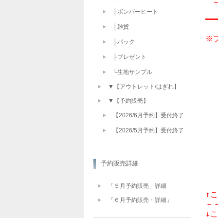
├ボンバーヒート
━━
├雑貨
※
├パック
　
├プレゼント
└生地サンプル
　
▼【アウトレット/はぎれ】
　
▼【予約販売】
　
【2026/6月予約】受付終了
【2026/5月予約】受付終了
　
　
予約販売詳細
　
「５月予約販売」詳細
↑
「６月予約販売・詳細」
－
↓