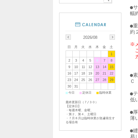
●サ
幅
●重
2026/08
※
日
月
火
水
木
金
土
　
1
2
3
4
5
6
7
8
9
10
11
12
13
14
15
16
17
18
19
20
21
22
●素
23
24
25
26
27
28
29
Ｃ
30
31
●テ
■
■
■
今日
定休日
臨時休業
低い
最終更新日（７/３０）
【定休日】
・毎週木曜、金曜、
●厚
・第２、第４、土曜日
薄い
・７月８月は臨時休業が急遽発生す
る場合有
●縫
易し