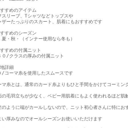
おすすめのアイテム

フスリーブ、Tシャツなどトップスや

ャザーたっぷりのスカート、肌着にもおすすめです

おすすめのシーズン

・夏・秋・（インナー使用なら冬も）

おすすめの付属ニット

４０/クラスの厚みの付属ニット

地詳細

０/コーマ糸を使用したスムースです

ーマ糸とは、通常のカード糸よりもひと手間をかけてコーミング
面の毛羽立ちが少なく、ベビー用肌着にもよく使われるほど肌触
竺のように端がカールしないので、ニット初心者さんに特におす
よい厚みなのでオールシーズンお使いいただけます
