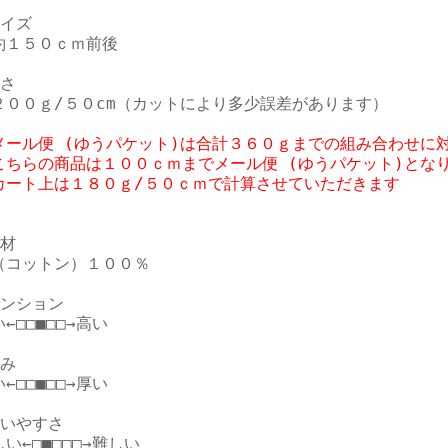
イズ

約１５０ｃｍ前後

さ

メール便 (ゆうパケット)は合計３６０ｇまでの組み合わせに対
こちらの商品は１００ｃｍまでメール便 (ゆうパケット)となり
材

（コットン）１００％

ンション

←□□■□□→高い

み

←□□■□□→厚い

いやすさ

い←□■□□□→難しい
