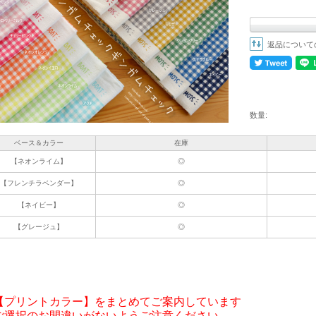
返品について
数量:
ベース＆カラー
在庫
【ネオンライム】
◎
【フレンチラベンダー】
◎
【ネイビー】
◎
【グレージュ】
◎
【プリントカラー】をまとめてご案内しています

ご選択のお間違いがないようご注意ください
