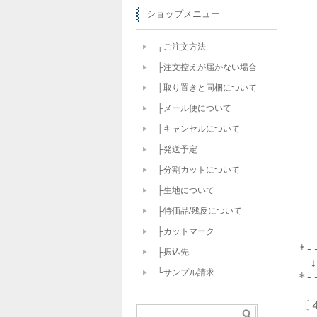
ショップメニュー
　
┌ご注文方法
　
├注文控えが届かない場合
　
├取り置きと同梱について
　
├メール便について
├キャンセルについて
　
├発送予定
　
├分割カットについて
　
├生地について
├特価品/残反について
├カットマーク
*-
├振込先
　
└サンプル請求
*-
〔