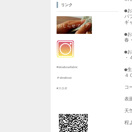
リンク
●
パ
ギ
●
春
●
・
#slowboatfabric
●生
４
＃slowboat
コ
#スロボ
表
天
程