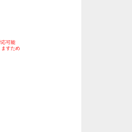
応可能

ますため
