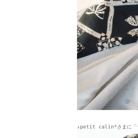
↓
petit calin*さま