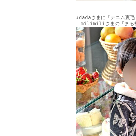
↓
dadaさま
に「デニム裏毛
milimiliさまの「ま