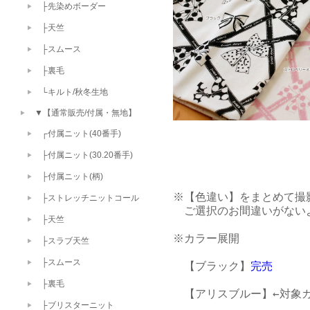
├先染めボーダー
├天竺
├スムース
├裏毛
└キルト/秋冬生地
▼【通常販売/付属・無地】
┌付属ニット(40番手)
├付属ニット(30.20番手)
├付属ニット(柄)
※【色違い】をまとめて撮
├ストレッチニットコール
　ご選択のお間違いがない
├天竺
※カラー展開

├スラブ天竺
├スムース
　【ブラック】
完売
├裏毛
　【アリスブルー】←対象カ
├ブリスターニット