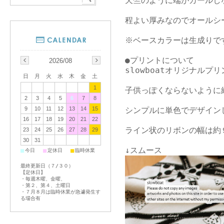
天竺のように端がカールし
程よい厚みなのでオールシ
※ベースカラーは生成りで
●プリントについて

2026/08
slowboatオリジナルプ
日
月
火
水
木
金
土
1
子供っぽくならないように
2
3
4
5
6
7
8
シンプルに単色でデザインし
9
10
11
12
13
14
15
16
17
18
19
20
21
22
ライン状のリボンの幅は約
23
24
25
26
27
28
29
30
31
■
■
■
今日
定休日
臨時休業
最終更新日（７/３０）
【定休日】
・毎週木曜、金曜、
・第２、第４、土曜日
・７月８月は臨時休業が急遽発生す
る場合有