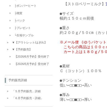
　【ストロベリーミルク】
├ボンバーヒート
●サイズ

├雑貨
幅約１５０ｃｍ前後

├パック
●重さ

├プレゼント
└生地サンプル
※メール便 (ゆうパケット
▼【アウトレット/はぎれ】
　こちらの商品は１００ｃｍ
▼【予約販売】
【2026/6月予約】受付終了
【2026/5月予約】受付終了
●素材

Ｃ（コットン）１００％

●テンション

予約販売詳細
低い←□□■□□→高い

「５月予約販売」詳細
●厚み

「６月予約販売・詳細」
薄い←□□■□□→厚い
