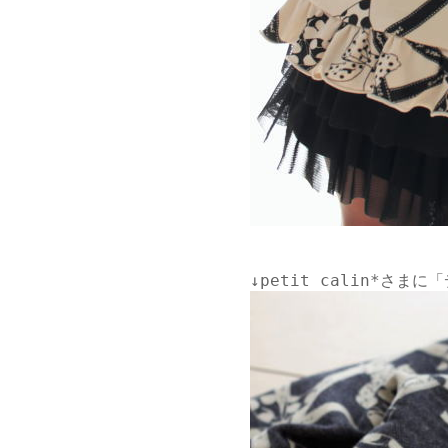
↓
petit calin*さま