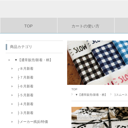
TOP
カートの使い方
商品カテゴリ
▼【通常販売/新着・柄】
┌８月新着
├７月新着
├６月新着
TOP
▼【通常販売/新着・柄】
├スムース
├５月新着
├４月新着
├３月新着
├メーカー残反/特価