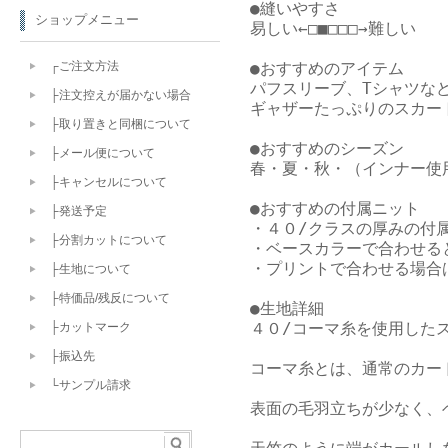
●縫いやすさ

ショップメニュー
易しい←□■□□□→難しい

●おすすめのアイテム

┌ご注文方法
パフスリーブ、Tシャツなど
├注文控えが届かない場合
ギャザーたっぷりのスカー
├取り置きと同梱について
●おすすめのシーズン

├メール便について
春・夏・秋・（インナー使用
├キャンセルについて
●おすすめの付属ニット

├発送予定
・４０/クラスの厚みの付属
├分割カットについて
・ベースカラーで合わせると
・プリントで合わせる場合
├生地について
├特価品/残反について
●生地詳細

４０/コーマ糸を使用したス
├カットマーク
├振込先
コーマ糸とは、通常のカー
└サンプル請求
表面の毛羽立ちが少なく、