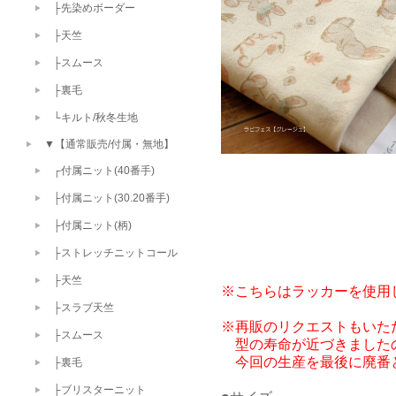
├先染めボーダー
├天竺
├スムース
├裏毛
└キルト/秋冬生地
▼【通常販売/付属・無地】
┌付属ニット(40番手)
├付属ニット(30.20番手)
├付属ニット(柄)
├ストレッチニットコール
├天竺
※こちらはラッカーを使用
├スラブ天竺
※再販のリクエストもいた
├スムース
　型の寿命が近づきましたの
├裏毛
├ブリスターニット