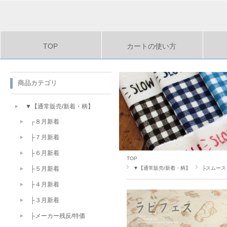
TOP
カートの使い方
商品カテゴリ
▼【通常販売/新着・柄】
┌８月新着
├７月新着
├６月新着
TOP
▼【通常販売/新着・柄】
├スムース
├５月新着
├４月新着
├３月新着
├メーカー残反/特価