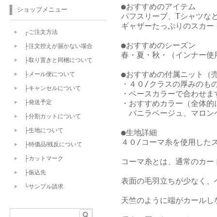
●おすすめのアイテム

ショップメニュー
パフスリーブ、Tシャツなど
ギャザーたっぷりのスカー
┌ご注文方法
●おすすめのシーズン

├注文控えが届かない場合
春・夏・秋・（インナー使用
├取り置きと同梱について
●おすすめの付属ニット（売
├メール便について
・４０/クラスの厚みのもの
├キャンセルについて
・ベースカラーで合わせます
・おすすめカラー（全体的
├発送予定
　バニラベージュ、マロン
├分割カットについて
├生地について
●生地詳細

４０/コーマ糸を使用したス
├特価品/残反について
├カットマーク
コーマ糸とは、通常のカー
├振込先
表面の毛羽立ちが少なく、
└サンプル請求
天竺のように端がカールし