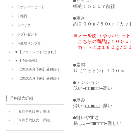
●サイズ

幅約１５０ｃｍ前後

├ボンバーヒート
├雑貨
●重さ

├パック
├プレゼント
※メール便 (ゆうパケット
　こちらの商品は１００ｃｍ
└生地サンプル
▼【アウトレット/はぎれ】
▼【予約販売】
●素材

【2026/6月予約】受付終了
Ｃ（コットン）１００％

【2026/5月予約】受付終了
●テンション

低い←□□■□□→高い

予約販売詳細
●厚み

薄い←□□■□□→厚い

「５月予約販売」詳細
●縫いやすさ

「６月予約販売・詳細」
易しい←□■□□□→難しい
