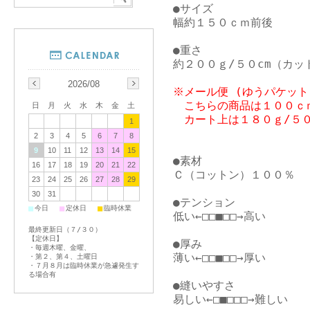
●サイズ

幅約１５０ｃｍ前後

●重さ

2026/08
※メール便 (ゆうパケット
　こちらの商品は１００ｃｍ
日
月
火
水
木
金
土
1
2
3
4
5
6
7
8
9
10
11
12
13
14
15
●素材

16
17
18
19
20
21
22
Ｃ（コットン）１００％

23
24
25
26
27
28
29
30
31
●テンション

■
■
■
今日
定休日
臨時休業
低い←□□■□□→高い

最終更新日（７/３０）
【定休日】
●厚み

・毎週木曜、金曜、
薄い←□□■□□→厚い

・第２、第４、土曜日
・７月８月は臨時休業が急遽発生す
る場合有
●縫いやすさ

易しい←□■□□□→難しい
