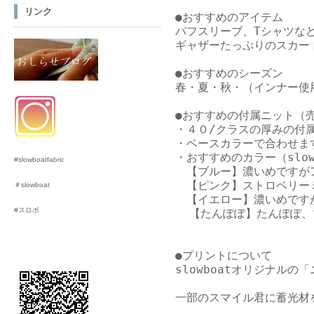
リンク
●おすすめのアイテム

パフスリーブ、Tシャツなど
ギャザーたっぷりのスカー
●おすすめのシーズン

春・夏・秋・（インナー使用
●おすすめの付属ニット（売
・４０/クラスの厚みの付属
・ベースカラーで合わせます
・おすすめのカラー（slo
#slowboatfabric
　【ブルー】濃いめですが
　【ピンク】ストロベリーミ
＃slowboat
　【イエロー】濃いめです
#スロボ
  【たんぽぽ】たんぽぽ、
●プリントについて

slowboatオリジナルの
一部のスマイル君に蓄光材