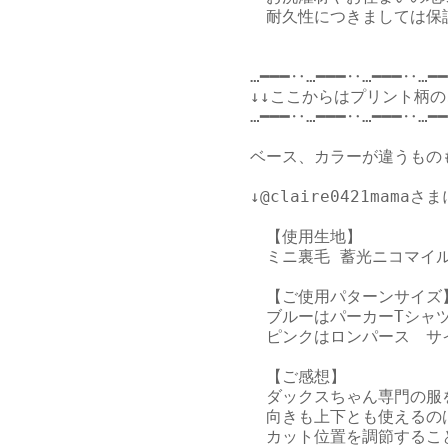
　耐久性につきましては保証
…━━━‥…━━━‥…━━━‥…━━
↓↓ここからはプリント柄の
…━━━‥…━━━‥…━━━‥…━━
ベース、カラーが違うもの
↓
@claire0421mamaさま
　【使用生地】

　ミニ裏毛 蓄光ニコマイル
　【ご使用パターンサイズ】
　ブルーはパーカーTシャツ　
　ピンクはロンパース　サイズ
　【ご感想】

　ダックスちゃん専門の服
　向きも上下とも使えるのは
　カット位置を調節するこ