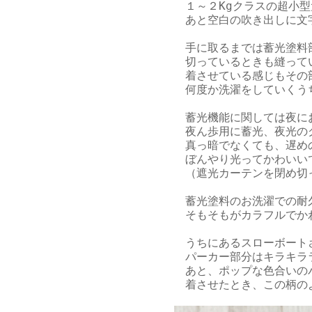
　１～２Kgクラスの超小
　あと空白の吹き出しに文
　手に取るまでは蓄光塗料
　切っているときも縫って
　着させている感じもその
　何度か洗濯をしていくう
　蓄光機能に関しては夜に
　夜ん歩用に蓄光、夜光の
　真っ暗でなくても、遅め
　ぼんやり光ってかわいいで
　（遮光カーテンを閉め切
　蓄光塗料のお洗濯での耐
　そもそもがカラフルでか
　うちにあるスローボート
　パーカー部分はキラキラ
　あと、ポップな色合いの
　着させたとき、この柄の