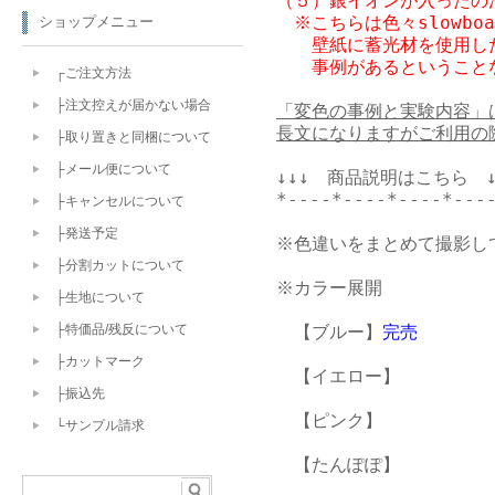
（５）銀イオンが入ったの
　※こちらは色々slowb
ショップメニュー
　　壁紙に蓄光材を使用し
　　事例があるということ
┌ご注文方法
├注文控えが届かない場合
「変色の事例と実験内容」
長文になりますがご利用の
├取り置きと同梱について
├メール便について
↓↓↓　商品説明はこちら　↓↓
*----*----*----*----
├キャンセルについて
├発送予定
※色違いをまとめて撮影し
├分割カットについて
※カラー展開

├生地について
　【ブルー】
完売
├特価品/残反について
├カットマーク
　【イエロー】

├振込先
　【ピンク】

└サンプル請求
　【たんぽぽ】
