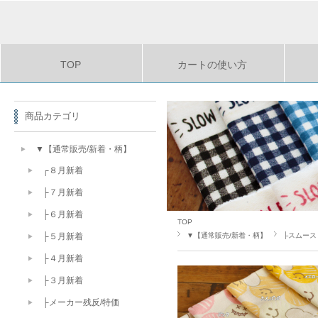
TOP
カートの使い方
商品カテゴリ
▼【通常販売/新着・柄】
┌８月新着
├７月新着
├６月新着
TOP
▼【通常販売/新着・柄】
├スムース
├５月新着
├４月新着
├３月新着
├メーカー残反/特価