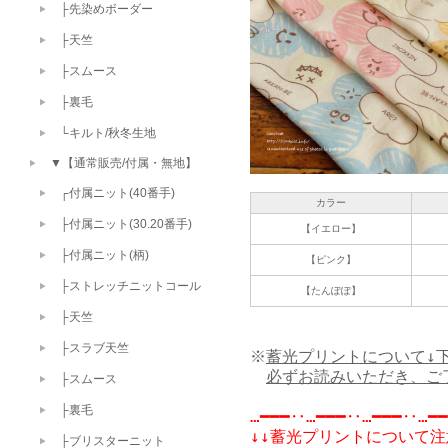
├先染めボーダー
├天竺
├スムース
├裏毛
└キルト/秋冬生地
▼【通常販売/付属・無地】
┌付属ニット(40番手)
カラー
├付属ニット(30.20番手)
【イエロー】
├付属ニット(柄)
【ピンク】
├ストレッチニットコール
【たんぽぽ】
├天竺
├スラブ天竺
※
蓄光プリントについて↓
必ずお読みいただき、ご
├スムース
├裏毛
…━━━‥…━━━‥…━━━‥…━━
↓↓蓄光プリントについて注
├ブリスターニット