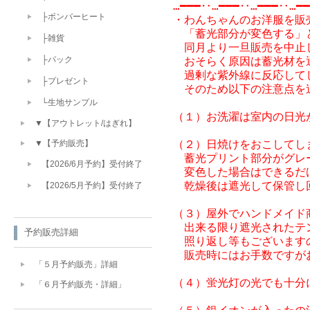
…━━━‥…━━━‥…━━━‥…━━
├ボンバーヒート
・わんちゃんのお洋服を販
　「蓄光部分が変色する」
├雑貨
　同月より一旦販売を中止し
　おそらく原因は蓄光材を
├パック
　過剰な紫外線に反応して
├プレゼント
　そのため以下の注意点を
└生地サンプル
（１）お洗濯は室内の日光
▼【アウトレット/はぎれ】
（２）日焼けをおこしてし
▼【予約販売】
　蓄光プリント部分がグレ
【2026/6月予約】受付終了
　変色した場合はできるだ
　乾燥後は遮光して保管し
【2026/5月予約】受付終了
（３）屋外でハンドメイド
　出来る限り遮光されたテ
予約販売詳細
　照り返し等もございます
　販売時にはお手数ですが
「５月予約販売」詳細
（４）蛍光灯の光でも十分
「６月予約販売・詳細」