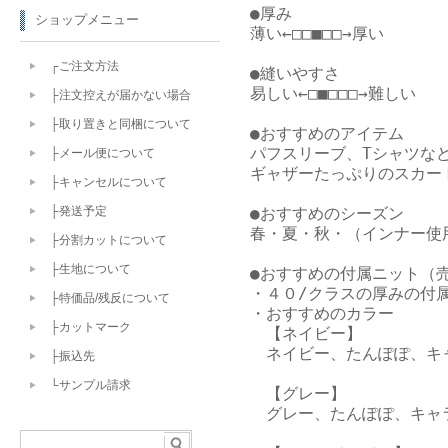
●厚み

ショップメニュー
薄い←□□■□□→厚い

┌ご注文方法
●縫いやすさ

易しい←□■□□□→難しい

├注文控えが届かない場合
├取り置きと同梱について
●おすすめのアイテム

パフスリーブ、Tシャツなど
├メール便について
ギャザーたっぷりのスカー
├キャンセルについて
●おすすめのシーズン

├発送予定
春・夏・秋・（インナー使用
├分割カットについて
├生地について
●おすすめの付属ニット（売
・４０/クラスの厚みの付属
├特価品/残反について
・おすすめのカラー

├カットマーク
　【ネイビー】

　ネイビー、たんぽぽ、キ
├振込先
└サンプル請求
　【グレー】

　グレー、たんぽぽ、キャ