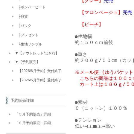
　【グレー】
完売
├ボンバーヒート
　【マロンベージュ】
完売
├雑貨
　【ピーチ】
├パック
├プレゼント
●生地幅

約１５０ｃｍ前後

└生地サンプル
▼【アウトレット/はぎれ】
●重さ

▼【予約販売】
【2026/6月予約】受付終了
※メール便 (ゆうパケット
　こちらの商品は１００ｃｍ
【2026/5月予約】受付終了
予約販売詳細
●素材

Ｃ（コットン）１００％

「５月予約販売」詳細
●テンション

「６月予約販売・詳細」
低い←□□■□□→高い
