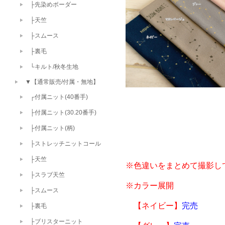
├先染めボーダー
├天竺
├スムース
├裏毛
└キルト/秋冬生地
▼【通常販売/付属・無地】
┌付属ニット(40番手)
├付属ニット(30.20番手)
├付属ニット(柄)
├ストレッチニットコール
├天竺
※色違いをまとめて撮影し
├スラブ天竺
※カラー展開

├スムース
　【ネイビー】
完売
├裏毛
├ブリスターニット