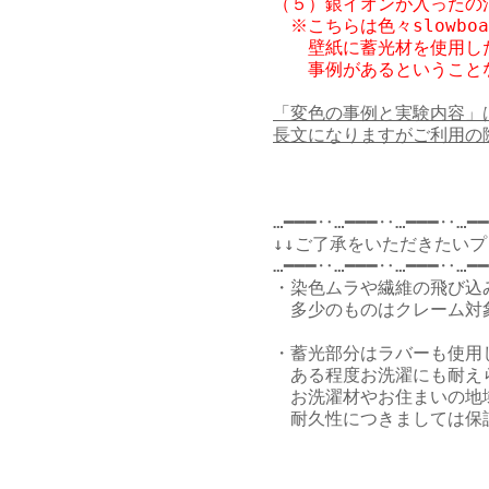
（５）銀イオンが入ったの
　※こちらは色々slowb
　　壁紙に蓄光材を使用し
　　事例があるということ
「変色の事例と実験内容」
長文になりますがご利用の
…━━━‥…━━━‥…━━━‥…━━
↓↓ご了承をいただきたいプ
…━━━‥…━━━‥…━━━‥…━━
・染色ムラや繊維の飛び込
　多少のものはクレーム対
・蓄光部分はラバーも使用
　ある程度お洗濯にも耐えら
　お洗濯材やお住まいの地
　耐久性につきましては保証