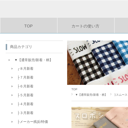
TOP
カートの使い方
商品カテゴリ
▼【通常販売/新着・柄】
┌８月新着
├７月新着
├６月新着
TOP
▼【通常販売/新着・柄】
├スムース
├５月新着
├４月新着
├３月新着
├メーカー残反/特価