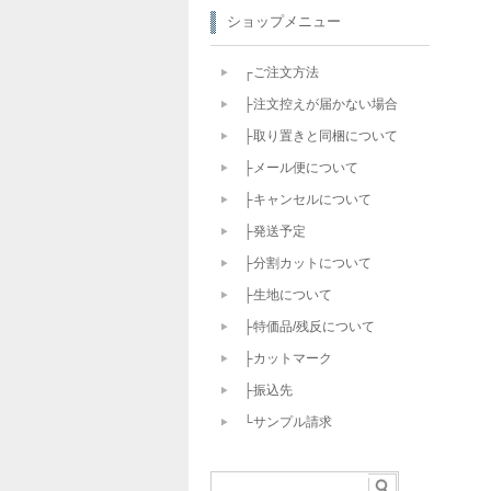
ショップメニュー
┌ご注文方法
├注文控えが届かない場合
├取り置きと同梱について
├メール便について
├キャンセルについて
├発送予定
├分割カットについて
├生地について
├特価品/残反について
├カットマーク
├振込先
└サンプル請求