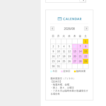
2026/08
日
月
火
水
木
金
土
1
2
3
4
5
6
7
8
9
10
11
12
13
14
15
16
17
18
19
20
21
22
23
24
25
26
27
28
29
30
31
■
■
■
今日
定休日
臨時休業
最終更新日（７/３０）
【定休日】
・毎週木曜、金曜、
・第２、第４、土曜日
・７月８月は臨時休業が急遽発生す
る場合有