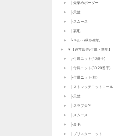
├先染めボーダー
├天竺
├スムース
├裏毛
└キルト/秋冬生地
▼【通常販売/付属・無地】
┌付属ニット(40番手)
├付属ニット(30.20番手)
├付属ニット(柄)
├ストレッチニットコール
├天竺
├スラブ天竺
├スムース
├裏毛
├ブリスターニット