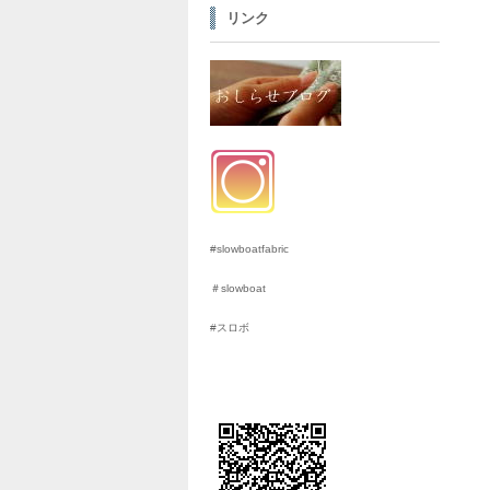
リンク
#slowboatfabric
＃slowboat
#スロボ