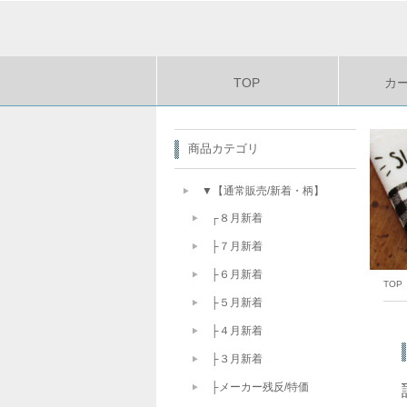
TOP
カ
商品カテゴリ
▼【通常販売/新着・柄】
┌８月新着
├７月新着
├６月新着
TOP
├５月新着
├４月新着
├３月新着
├メーカー残反/特価