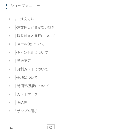
ショップメニュー
┌ご注文方法
├注文控えが届かない場合
├取り置きと同梱について
├メール便について
├キャンセルについて
├発送予定
├分割カットについて
├生地について
├特価品/残反について
├カットマーク
├振込先
└サンプル請求