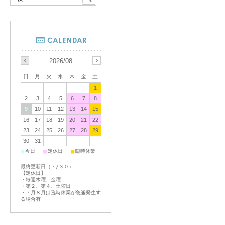
2026/08
日
月
火
水
木
金
土
1
2
3
4
5
6
7
8
9
10
11
12
13
14
15
16
17
18
19
20
21
22
23
24
25
26
27
28
29
30
31
■
■
■
今日
定休日
臨時休業
最終更新日（７/３０）
【定休日】
・毎週木曜、金曜、
・第２、第４、土曜日
・７月８月は臨時休業が急遽発生す
る場合有