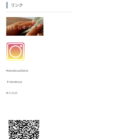
リンク
#slowboatfabric
＃slowboat
#スロボ