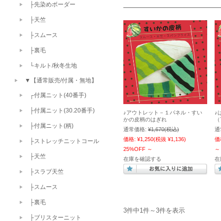
├先染めボーダー
├天竺
├スムース
├裏毛
└キルト/秋冬生地
▼【通常販売/付属・無地】
┌付属ニット(40番手)
├付属ニット(30.20番手)
♪アウトレット－１パネル・すい
♪
かの皮柄のはぎれ
（
├付属ニット(柄)
通常価格:
¥1,670
(税込)
通
価格:
¥1,250
(税抜 ¥1,136)
価
├ストレッチニットコール
25%OFF
～
～
├天竺
在庫を確認する
在
├スラブ天竺
├スムース
├裏毛
3件中1件～3件を表示
├ブリスターニット