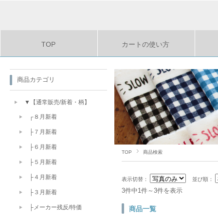
TOP
カートの使い方
商品カテゴリ
▼【通常販売/新着・柄】
┌８月新着
├７月新着
├６月新着
TOP
商品検索
├５月新着
├４月新着
表示切替：
並び順：
3件中1件～3件を表示
├３月新着
├メーカー残反/特価
商品一覧